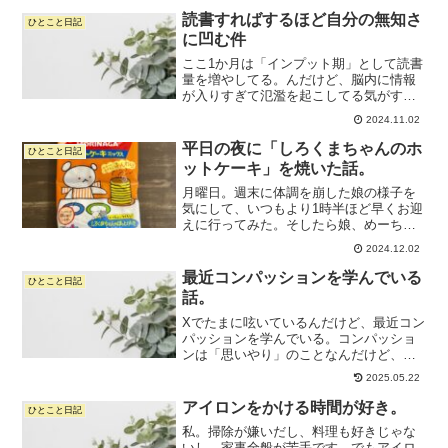
にあごだしは、独特の茅乃...
読書すればするほど自分の無知さ
ひとこと日記
に凹む件
ここ1か月は「インプット期」として読書
量を増やしてる。んだけど、脳内に情報
が入りすぎて氾濫を起こしてる気がする
ので、いったんストップしようかとも思
2024.11.02
ったり。読書は大好き。本を読むことで
物事のとらえ方が変わって救われること
平日の夜に「しろくまちゃんのホ
ひとこと日記
が多いし、私にとって読...
ットケーキ」を焼いた話。
月曜日。週末に体調を崩した娘の様子を
気にして、いつもより1時半ほど早くお迎
えに行ってみた。そしたら娘、めーちゃ
めちゃ元気で。「えっ、早く迎えに来な
2024.12.02
くてよかったやつ…！」ってなりまし
た。笑まあでも、せっかく夕方いつもよ
最近コンパッションを学んでいる
ひとこと日記
り時間あるし「なにかしよ...
話。
Xでたまに呟いているんだけど、最近コン
パッションを学んでいる。コンパッショ
ンは「思いやり」のことなんだけど、思
いやりの循環を心がけていきましょうっ
2025.05.22
ていう心のトレーニング。現代に生きる
我々は気がつくと他人を思いやってばか
アイロンをかける時間が好き。
ひとこと日記
りになりがちだけど、自...
私。掃除が嫌いだし、料理も好きじゃな
いし、家事全般が苦手です。でもアイロ