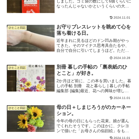
しました。ゴミ袋の数にして6個くらいに
なったんじゃないかというくらいの大掃
除。すっごく疲れたけど、気持ちはスッ
キリです。あともう1日がっつり時間を取
2024.11.01
れれば、だいぶ清々しい部屋になる気が
して、ワクワク。大掃...
お守りブレスレットを眺めて心を
ひとこと日記
落ち着ける日。
近年まれに見るほどのドン凹み期がやっ
てきた。そのマイナス思考具合たるや、
自分で自分に引いてしまうほど。ただた
だ辛い。朝から超絶メンタルダウンして
2024.10.28
たけど、メンタル系の本を読んでダバダ
バ泣いて、唐揚げ弁当食べて漫画読んだ
別冊 暮しの手帖の「裏表紙のひ
ひとこと日記
ら回復してきたので、もう...
とこと」が好き。
2か月ほど前に、この本を買いました。暮
しの手帖 別冊 花と暮らし | 暮しの手帖
編集部 (編集)最近、花への興味が増して
るんです。自分のための花束を買った
2024.11.01
noteを書いた頃から。すごーく花が気に
なる。スマホのカメラロールもお花でい
母の日＋しまじろうがのカーネー
ひとこと日記
っぱい。花...
ション。
今年の母の日にもらった花束。娘が選ん
でくれたそうです。このほかに、クレヨ
ンで描いた「お母さんの似顔絵」をもら
いました。今年は似顔絵を息子が率先し
2024.11.01