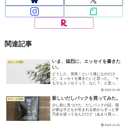
関連記事
いま、猛烈に、エッセイを書きた
ひとこと日記
い。
どうした、突然！という感じなのだけ
ど。エッセイを書きたいと思った。「そ
もそもエッセイって、なに？」と思って
ChatGPTに聞いてみると、めちゃくちゃ
2025.01.09
長文が出てきて、ゲンナリした。そうい
うのじゃないんだよ。ひとことで言って
新しいだしパックを買ってみた。
ひとこと日記
くれよ。…そうか、指...
少し前に見つけた、だしパックの話。我
が家は子どもが生まれる前からずっと茅
乃舎を使ってるんだけど（あまり買って
はない。いただきものでもらうことが多
い）美味しいんだけど、ちょっと飽きて
2024.11.01
きたかなという感じがあったのです。特