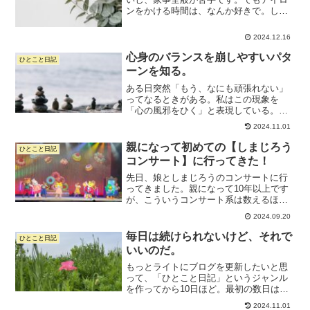
ンをかける時間は、なんか好きで。しわ
しわなものが綺麗になっていく様子を見
ると気持ちがシャキッとするのがいいん
2024.12.16
だと思う。なんか丁寧な暮らしをしてい
るような気分になるってい...
心身のバランスを崩しやすいパタ
ひとこと日記
ーンを知る。
ある日突然「もう、なにも頑張れない」
ってなるときがある。私はこの現象を
「心の風邪をひく」と表現している。心
の風邪をひくときのパターンはだいたい
2024.11.01
決まってる。やる気に満ちあふれてい
て、やりたいこともいっぱいあって、超
親になって初めての【しまじろう
ひとこと日記
ノリノリな状態のあとに、ある...
コンサート】に行ってきた！
先日、娘としまじろうのコンサートに行
ってきました。親になって10年以上です
が、こういうコンサート系は数えるほど
しか行っておらず。たぶん1回くらいじゃ
2024.09.20
ないかなあ。息子が小さかった頃はワン
オペだったので、コンサートなんて連れ
毎日は続けられないけど、それで
ひとこと日記
ていける余力がまった...
いいのだ。
もっとライトにブログを更新したいと思
って、「ひとこと日記」というジャンル
を作ってから10日ほど。最初の数日はポ
ンポン書けたんだけど、今週ぐっと仕事
2024.11.01