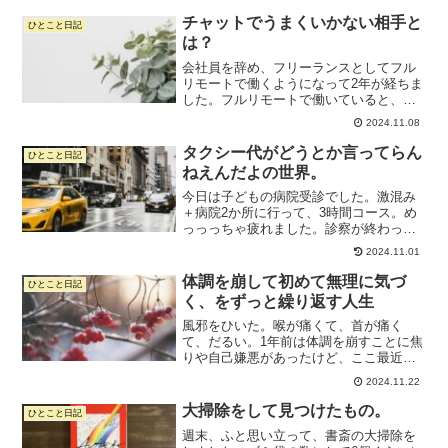
が忙しくなってしまって、書けなくなっ
てしまった。月末はいつも忙しいので
チャットでうまくいかない相手と
ひとこと日記
す。月初もだけど。追い詰...
は？
会社員を辞め、フリーランスとしてフル
リモートで働くようになって2年が経ちま
した。フルリモートで働いていると、チ
ャットで会話することが多いです。オン
2024.11.08
ラインでMTGすることもあるけど、ちょ
っと話すためにzoomしないから、チャッ
タクシー代がどうとか言ってらん
ひとこと日記
トで質問すること...
ねえんだよの世界。
今日は子どもの病院受診でした。激混み
＋病院2か所に行って、3時間コース。め
っっっちゃ疲れました。診察が終わって
から薬ができあがるまでの間に保育園の
2024.11.01
お迎え。そのあと薬を取りに行き、帰
宅。ギャーギャー騒ぐ子どもをおやつで
体調を崩して初めて無理に気づ
ひとこと日記
落ち着かせながら、作り置...
く、をずっと繰り返す人生
風邪をひいた。喉が痛くて、首が痛く
て、だるい。1年前は体調を崩すことに焦
りや自己嫌悪があったけど、ここ最近は
そこまででもない。シンプルに「あ、ま
2024.11.22
た無理しすぎていたんだな」と気づく、
という感じ。無限のバイタリティや体力
大掃除をして見つけたもの。
ひとこと日記
がある人に憧れるけど、私...
週末、ふと思い立って、書斎の大掃除を