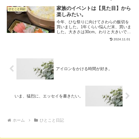
て準備してくれたんだとか。娘に声をか
けて、一緒に描いてくれたらしい。らし
家族のイベントは【見た目】から
ひとこと日記
い、と書いたけど、私は全...
楽しみたい。
今年、ひな祭りに向けてさわらの飯切を
買いました。1年くらい悩んだ末、買いま
した。大きさは30cm。わりと大きいで
す。写真は錦糸卵を混ぜたご飯で、手巻
2024.11.01
き寿司をしているの図。すし飯だけじゃ
なくて、ご飯に牛肉の炒め物を混ぜての
混ぜご飯もやってる。...
アイロンをかける時間が好き。
いま、猛烈に、エッセイを書きたい。
ホーム
ひとこと日記