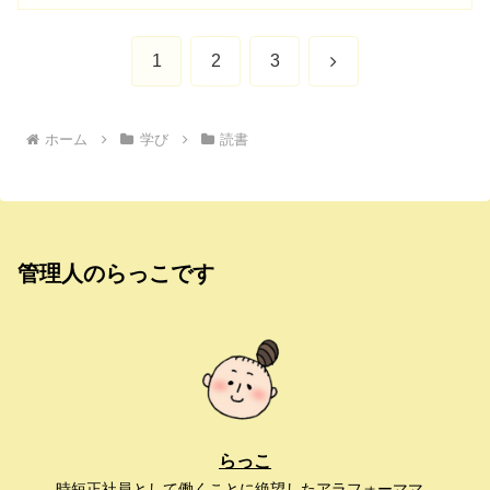
次
1
2
3
へ
ホーム
学び
読書
管理人のらっこです
らっこ
時短正社員として働くことに絶望したアラフォーママ