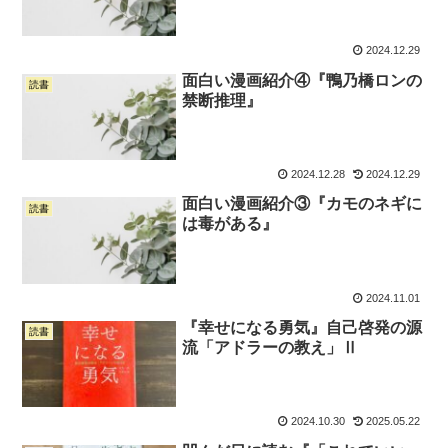
2024.12.29
面白い漫画紹介④『鴨乃橋ロンの
読書
禁断推理』
2024.12.28
2024.12.29
面白い漫画紹介③『カモのネギに
読書
は毒がある』
2024.11.01
『幸せになる勇気』自己啓発の源
読書
流「アドラーの教え」Ⅱ
2024.10.30
2025.05.22