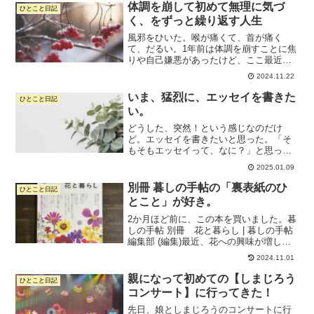
て、やりたいこともいっぱいあって、超
体調を崩して初めて無理に気づ
ひとこと日記
ノリノリな状態のあとに、ある...
く、をずっと繰り返す人生
風邪をひいた。喉が痛くて、首が痛く
て、だるい。1年前は体調を崩すことに焦
りや自己嫌悪があったけど、ここ最近は
そこまででもない。シンプルに「あ、ま
2024.11.22
た無理しすぎていたんだな」と気づく、
という感じ。無限のバイタリティや体力
いま、猛烈に、エッセイを書きた
ひとこと日記
がある人に憧れるけど、私...
い。
どうした、突然！という感じなのだけ
ど。エッセイを書きたいと思った。「そ
もそもエッセイって、なに？」と思って
ChatGPTに聞いてみると、めちゃくちゃ
2025.01.09
長文が出てきて、ゲンナリした。そうい
うのじゃないんだよ。ひとことで言って
別冊 暮しの手帖の「裏表紙のひ
ひとこと日記
くれよ。…そうか、指...
とこと」が好き。
2か月ほど前に、この本を買いました。暮
しの手帖 別冊 花と暮らし | 暮しの手帖
編集部 (編集)最近、花への興味が増して
るんです。自分のための花束を買った
2024.11.01
noteを書いた頃から。すごーく花が気に
なる。スマホのカメラロールもお花でい
親になって初めての【しまじろう
ひとこと日記
っぱい。花...
コンサート】に行ってきた！
先日、娘としまじろうのコンサートに行