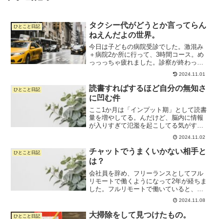
タクシー代がどうとか言ってらん
ひとこと日記
ねえんだよの世界。
今日は子どもの病院受診でした。激混み
＋病院2か所に行って、3時間コース。め
っっっちゃ疲れました。診察が終わって
から薬ができあがるまでの間に保育園の
2024.11.01
お迎え。そのあと薬を取りに行き、帰
宅。ギャーギャー騒ぐ子どもをおやつで
読書すればするほど自分の無知さ
ひとこと日記
落ち着かせながら、作り置...
に凹む件
ここ1か月は「インプット期」として読書
量を増やしてる。んだけど、脳内に情報
が入りすぎて氾濫を起こしてる気がする
ので、いったんストップしようかとも思
2024.11.02
ったり。読書は大好き。本を読むことで
物事のとらえ方が変わって救われること
チャットでうまくいかない相手と
ひとこと日記
が多いし、私にとって読...
は？
会社員を辞め、フリーランスとしてフル
リモートで働くようになって2年が経ちま
した。フルリモートで働いていると、チ
ャットで会話することが多いです。オン
2024.11.08
ラインでMTGすることもあるけど、ちょ
っと話すためにzoomしないから、チャッ
大掃除をして見つけたもの。
ひとこと日記