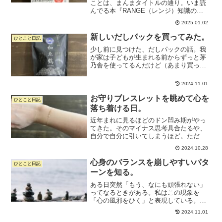
ことは、まんまタイトルの通り。いま読
んでる本『RANGE（レンジ）知識の
「幅」が最強の武器になる』がとっても
2025.01.02
面白いです！RANGE（レンジ）知識の
「幅」が最強の武器になる | デイビッ
新しいだしパックを買ってみた。
ひとこと日記
ド・エプスタイン (...
少し前に見つけた、だしパックの話。我
が家は子どもが生まれる前からずっと茅
乃舎を使ってるんだけど（あまり買って
はない。いただきものでもらうことが多
い）美味しいんだけど、ちょっと飽きて
2024.11.01
きたかなという感じがあったのです。特
にあごだしは、独特の茅乃...
お守りブレスレットを眺めて心を
ひとこと日記
落ち着ける日。
近年まれに見るほどのドン凹み期がやっ
てきた。そのマイナス思考具合たるや、
自分で自分に引いてしまうほど。ただた
だ辛い。朝から超絶メンタルダウンして
2024.10.28
たけど、メンタル系の本を読んでダバダ
バ泣いて、唐揚げ弁当食べて漫画読んだ
心身のバランスを崩しやすいパタ
ひとこと日記
ら回復してきたので、もう...
ーンを知る。
ある日突然「もう、なにも頑張れない」
ってなるときがある。私はこの現象を
「心の風邪をひく」と表現している。心
の風邪をひくときのパターンはだいたい
2024.11.01
決まってる。やる気に満ちあふれてい