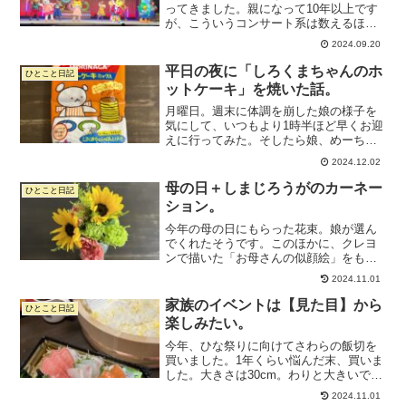
ってきました。親になって10年以上です
が、こういうコンサート系は数えるほど
しか行っておらず。たぶん1回くらいじゃ
2024.09.20
ないかなあ。息子が小さかった頃はワン
オペだったので、コンサートなんて連れ
平日の夜に「しろくまちゃんのホ
ひとこと日記
ていける余力がまった...
ットケーキ」を焼いた話。
月曜日。週末に体調を崩した娘の様子を
気にして、いつもより1時半ほど早くお迎
えに行ってみた。そしたら娘、めーちゃ
めちゃ元気で。「えっ、早く迎えに来な
2024.12.02
くてよかったやつ…！」ってなりまし
た。笑まあでも、せっかく夕方いつもよ
母の日＋しまじろうがのカーネー
ひとこと日記
り時間あるし「なにかしよ...
ション。
今年の母の日にもらった花束。娘が選ん
でくれたそうです。このほかに、クレヨ
ンで描いた「お母さんの似顔絵」をもら
いました。今年は似顔絵を息子が率先し
2024.11.01
て準備してくれたんだとか。娘に声をか
けて、一緒に描いてくれたらしい。らし
家族のイベントは【見た目】から
ひとこと日記
い、と書いたけど、私は全...
楽しみたい。
今年、ひな祭りに向けてさわらの飯切を
買いました。1年くらい悩んだ末、買いま
した。大きさは30cm。わりと大きいで
す。写真は錦糸卵を混ぜたご飯で、手巻
2024.11.01
き寿司をしているの図。すし飯だけじゃ