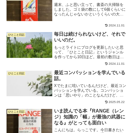
トで質問すること...
週末、ふと思い立って、書斎の大掃除を
しました。ゴミ袋の数にして6個くらいに
なったんじゃないかというくらいの大掃
除。すっごく疲れたけど、気持ちはスッ
キリです。あともう1日がっつり時間を取
2024.11.01
れれば、だいぶ清々しい部屋になる気が
して、ワクワク。大掃...
毎日は続けられないけど、それで
ひとこと日記
いいのだ。
もっとライトにブログを更新したいと思
って、「ひとこと日記」というジャンル
を作ってから10日ほど。最初の数日はポ
ンポン書けたんだけど、今週ぐっと仕事
2024.11.01
が忙しくなってしまって、書けなくなっ
てしまった。月末はいつも忙しいので
最近コンパッションを学んでいる
ひとこと日記
す。月初もだけど。追い詰...
話。
Xでたまに呟いているんだけど、最近コン
パッションを学んでいる。コンパッショ
ンは「思いやり」のことなんだけど、思
いやりの循環を心がけていきましょうっ
2025.05.22
ていう心のトレーニング。現代に生きる
我々は気がつくと他人を思いやってばか
いま読んでる本『RANGE（レン
ひとこと日記
りになりがちだけど、自...
ジ）知識の「幅」が最強の武器に
なる』がとっても面白い
こんにちは。らっこです。今日書きたい