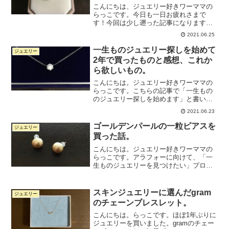
こんにちは、ジュエリー好きワーママの
らっこです。今日も一日お疲れさまで
す！今回は少し遡った記事になります
が、2年前に33歳の誕生日プレゼントとし
2021.06.25
て買ってもらったアコヤパールのネック
レスについて書いてみます。※自分で買
一生ものジュエリー探しを始めて
ジュエリー
ったものではないので、先...
2年で買ったものと感想、これか
ら欲しいもの。
こんにちは。ジュエリー好きワーママの
らっこです。こちらの記事で「一生もの
のジュエリー探しを始めます」と書いて
から2年が経ちました。ありがたいことに
2021.06.23
人気のある記事でして、皆さん一生もの
のジュエリーを探しているのかな？と感
ゴールデンパールの一粒ピアスを
ジュエリー
じている次第です。そこ...
買った話。
こんにちは。ジュエリー好きワーママの
らっこです。アラフォーに向けて、「一
生ものジュエリーを見つけたい」プロジ
ェクト活動中です。誰もが知るようなブ
ランドものではなく、無名ブランドや工
房のジュエリーで、センスがよくコスパ
スキンジュエリーに選んだgram
ジュエリー
高いジュエリーを探すのに...
のチェーンブレスレット。
こんにちは。らっこです。ほぼ1年ぶりに
ジュエリーを買いました。gramのチェー