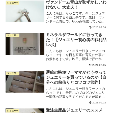
トテンのジュエリーを買わない人も増え
ヴァンドーム青山が恥ずかしいわ
ジュエリー
てきているそうですが...
けない。大丈夫！
こんにちは。らっこです。今日はジュエ
リーに関する考察記事です。先日「ヴァ
ンドーム青山で」Google検索していた
ら、予測変換で「ヴァンドーム青山 恥ず
2025.07.08
かしい」というのを見つけまして。気に
なったので少し調べてみました。感じた
ミネラルザワールドに行ってき
ジュエリー
ことを書いてみます...
た！【ジュエリー初心者の戦利品
レポ】
こんにちは。ジュエリー好きワーママの
らっこです。今日も家事に育児に仕事に
お疲れさまです。昨日、横浜で行われて
いたミネラルザワールドに行ってきまし
2021.07.15
た！そこでずっと欲しかった天然石をふ
たつゲットしたので、振り返りがてら紹
薄給の時短ワーママがどうやって
ジュエリー
介します。天然石が買える...
ジュエリーを買っているのか【自
分への前借りとコツコツ節約】
こんにちは。ジュエリー好きワーママの
らっこです。最近このブログのジュエリ
ー関係の記事を見てくださる方が増えて
きました。らっこご訪問いただきありが
2021.06.02
とうございます。ここ数年の私の趣味は
一生ものジュエリー探しです。いまの会
受注生産品ジュエリーのススメ
ジュエリー
社に転職して年上の女性と...