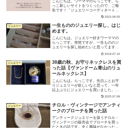
こんにちは。ワーママのらっこです。ら
っこ新しいサイトをつくったので、ご報
告です！「ジュエリーコーディネートガ
イド」というサイトです。（画像クリッ
2023.08.05
クで飛びます）ちょっと前にTwitterでこ
んなことをつぶやいた、このサイトで
一生もののジュエリー探し、はじ
ジュエリー
す。6月から仕事を...
めます。
こんにちは。ジュエリー好きワーママの
らっこです。突然ですが、一生もののジ
ュエリーを探し始めたいと思ってます。
ここ最近、バロックパールのピアスを作
2019.07.10
ってみたり、ゴールデンパールのピアス
を買ってみたり、自分の中でのジュエリ
38歳の秋、お守りネックレスを買
ジュエリー
ー熱が高くなってきてまし...
った話【ヴァンドーム青山のリュ
ールネックレス】
こんにちは。らっこです。先日ふとお守
りジュエリーが欲しいなと思って、一年
以上ぶりにジュエリーを買いました。ゲ
ットしたのはヴァンドーム青山のシンプ
2025.07.08
ルなネックレスです。こちら。公式サイ
トはこちら↓ダイヤモンド リュール ネッ
チロル・ヴィンテージでアンティ
ジュエリー
クレスヴァンドーム青...
ークのブローチを買った話
アンティークジュエリーを扱うチロル・
ヴィンテージの販売会でブローチを買っ
たときの話です。全く興味がなかったア