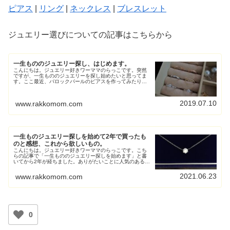
ピアス
|
リング
|
ネックレス
|
ブレスレット
ジュエリー選びについての記事はこちらから
一生もののジュエリー探し、はじめます。
こんにちは。ジュエリー好きワーママのらっこです。突然
ですが、一生もののジュエリーを探し始めたいと思ってま
す。ここ最近、バロックパールのピアスを作ってみたり、
ゴールデンパールのピアスを買ってみたり、自分の中での
ジュエリー熱が高くなってきてまし...
2019.07.10
www.rakkomom.com
一生ものジュエリー探しを始めて2年で買ったも
のと感想、これから欲しいもの。
こんにちは。ジュエリー好きワーママのらっこです。こち
らの記事で「一生もののジュエリー探しを始めます」と書
いてから2年が経ちました。ありがたいことに人気のある記
事でして、皆さん一生もののジュエリーを探しているのか
な？と感じている次第です。そこ...
2021.06.23
www.rakkomom.com
0