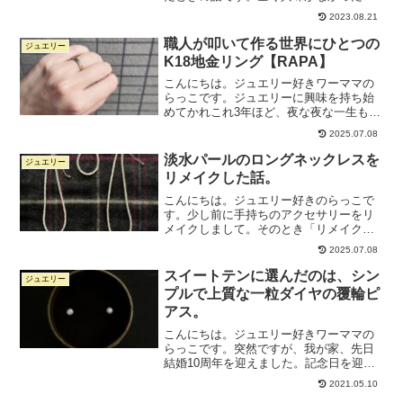
ンティークジュエリーに惹かれるように
2023.08.21
なった経緯も書いてます。
職人が叩いて作る世界にひとつの
ジュエリー
K18地金リング【RAPA】
こんにちは。ジュエリー好きワーママの
らっこです。ジュエリーに興味を持ち始
めてかれこれ3年ほど、夜な夜な一生もの
ジュエリーを探しています。いわゆる
2025.07.08
「ブランドものジュエリー」ではない、
無名でもデザインがよくてコスパ高いジ
淡水パールのロングネックレスを
ジュエリー
ュエリーが好きです。今日...
リメイクした話。
こんにちは。ジュエリー好きのらっこで
す。少し前に手持ちのアクセサリーをリ
メイクしまして。そのとき「リメイクっ
て、いいなあ」と、すごく感動したので
2025.07.08
す。らっこ今回は、その記録を書きたい
と思います！といっても、アホすぎるこ
スイートテンに選んだのは、シン
ジュエリー
とにBeforeの写真を...
プルで上質な一粒ダイヤの覆輪ピ
アス。
こんにちは。ジュエリー好きワーママの
らっこです。突然ですが、我が家、先日
結婚10周年を迎えました。記念日を迎え
るにあたり、1年ほど前からずっと探して
2021.05.10
いたのがスイートテン。最近ではスイー