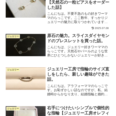
【天然石の一粒ピアスをオーダー
した話】
こんにちは。不要不急のもの好きワーマ
マのらっこです。ここ数年、すっかりジ
ュエリーの魅力に取りつかれています。
子どもを寝かしつけた後、夜な夜なネッ
2025.07.08
トサーフィンをしては「次はどんなジュ
エリーを買おうかな～」と妄想するのが
原石の魅力。スライスダイヤモン
ジュエリー
毎日の楽しみです。それで...
ドのブレスレットを買った話。
こんにちは、ジュエリー好きワーママの
らっこです。天然石やパールのような世
界にひとつしかないジュエリーが好き
で、少しずつ集めています。少し前に横
浜のみなとみらいで開催されたミネラル
フェスタで、運命の出会いがありまし
ジュエリー工房で指輪のサイズ直
ジュエリー
た。運命のお相手はこちら、ス...
しをしたら、新しい趣味ができた
話。
こんにちは。アラフォーママのらっこで
す。お恥ずかしい話なのですが、私、結
婚時からかなり太り、結婚指輪と婚約指
輪が入らなくなってしまいました。結婚
指輪をつけなくなってから早2年ほど。サ
イズ直しに出したいと思ってはいたもの
右手につけたいシンプルで個性的
ジュエリー
の、指輪を買ったお店が...
な指輪【ジュエリー工房オレフィ