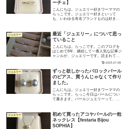
ーチェ】
こんにちは。ジュエリー好きワーママの
らっこです。ジュエリー好きといって
も、いわゆる有名ブランドものは好きじ
ゃないです。知る人ぞ知る的なブランド
や自分で選んだ世界にひとつしかない系
のジュエリーが好きです。今日はです
最近「ジュエリー」について思っ
ジュエリー
ね、去年一目惚れして購入して...
ていること
こんにちは。らっこです。このブログを
はじめて8年、継続して一番人気な記事ジ
ャンルが、ジュエリーです。読まれてい
るランキングでいくと、上からこんな感
2025.07.08
じ。こんなブログをお読みくださってあ
りがとうございます。ジュエリー好きが
ずっと欲しかったバロックパール
ジュエリー
高じてジュエリーコーデ...
のピアス、買うんじゃなくて作り
ました。
こんにちは。ジュエリー好きワーママの
らっこです。らっこ今日はパールについ
て書きます。パールジュエリーって、可
愛いですよね。パールならではの上品な
輝きが「大人のジュエリー」という感じ
がするし、貝殻の中でできるという神秘
初めて買ったアコヤパールの一粒
ジュエリー
的な生まれ方も素敵です。...
ネックレス【festaria Bijou
SOPHIA】