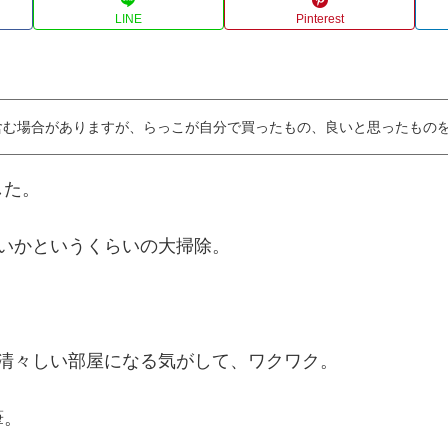
LINE
Pinterest
含む場合がありますが、らっこが自分で買ったもの、良いと思ったもの
した。
いかというくらいの大掃除。
。
清々しい部屋になる気がして、ワクワク。
筆。