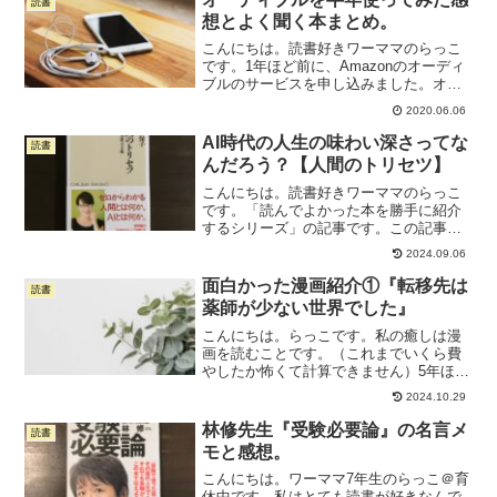
読書
よかったので、ご紹介...
想とよく聞く本まとめ。
こんにちは。読書好きワーママのらっこ
です。1年ほど前に、Amazonのオーディ
ブルのサービスを申し込みました。オー
ディブルとは、月額1,500円のオーディオ
2020.06.06
ブック。ナレーターさんが朗読してくれ
た本を耳から聞くスタイルの読書です。
AI時代の人生の味わい深さってな
読書
オーディブル...
んだろう？【人間のトリセツ】
こんにちは。読書好きワーママのらっこ
です。「読んでよかった本を勝手に紹介
するシリーズ」の記事です。この記事で
紹介するのはこちらの本。この本は正直
2024.09.06
いって「人生における気づき」という点
で、ここ2年ほどで読んだ本の中でベスト
面白かった漫画紹介①『転移先は
読書
5に入ります。私が悶々...
薬師が少ない世界でした』
こんにちは。らっこです。私の癒しは漫
画を読むことです。（これまでいくら費
やしたか怖くて計算できません）5年ほど
前に「幸せを感じる瞬間を増やしたい」
2024.10.29
と決めて、趣味として漫画を読むことを
解禁しまして。最近、特に凹んだ日には
林修先生『受験必要論』の名言メ
読書
漫画を読んで気分転換す...
モと感想。
こんにちは。ワーママ7年生のらっこ＠育
休中です。私はとても読書が好きなんで