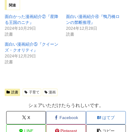
関連
面白かった漫画紹介②『星降
面白い漫画紹介④『鴨乃橋ロ
る王国のニナ』
ンの禁断推理』
2024年10月29日
2024年12月28日
読書
読書
面白い漫画紹介⑤『クイーン
ズ・クオリティ』
2024年12月29日
読書
読書
子育て
漫画
シェアいただけたらうれしいです。
X
Facebook
はてブ
LINE
Pinterest
コピー