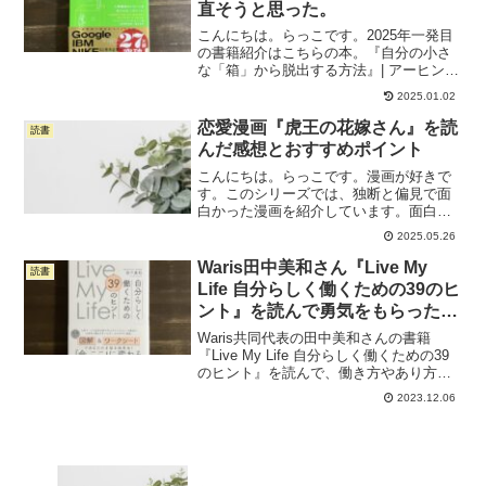
直そうと思った。
こんにちは。らっこです。2025年一発目
の書籍紹介はこちらの本。『自分の小さ
な「箱」から脱出する方法』| アーヒンジ
ャー・インスティチュード著先日、フリ
2025.01.02
ーランス仲間の友人で女性起業家の支援
をされている人とお話をする機会をいた
恋愛漫画『虎王の花嫁さん』を読
読書
だいたんですが、...
んだ感想とおすすめポイント
こんにちは。らっこです。漫画が好きで
す。このシリーズでは、独断と偏見で面
白かった漫画を紹介しています。面白か
った漫画シリーズの記事をすべて見るに
2025.05.26
はこちらから今回紹介するのは、こちら
の漫画。執筆時時点で7巻が出たばかり。
Waris田中美和さん『Live My
読書
前に紹介した漫画『クイ...
Life 自分らしく働くための39のヒ
ント』を読んで勇気をもらった言
葉。
Waris共同代表の田中美和さんの書籍
『Live My Life 自分らしく働くための39
のヒント』を読んで、働き方やあり方に
悩んでいた自分の背中を押してもらった
2023.12.06
気持ちになりました。特に心に残った言
葉3つと学びをまとめてみたので、よかっ
たらどうぞ。