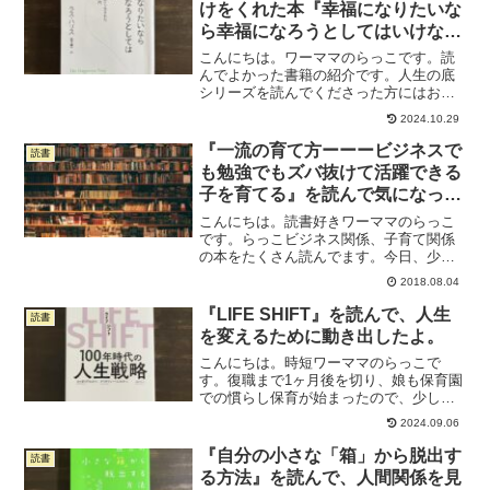
けをくれた本『幸福になりたいな
ら幸福になろうとしてはいけな
い』
こんにちは。ワーママのらっこです。読
んでよかった書籍の紹介です。人生の底
シリーズを読んでくださった方にはおわ
かりいただけているかと思うのですが、
2024.10.29
私は超が何個も付くようなマイナス思考
人間でした。詳細は後述しますが、私は
『一流の育て方ーーービジネスで
読書
いつも無いものねだりをし...
も勉強でもズバ抜けて活躍できる
子を育てる』を読んで気になった
ことメモ。
こんにちは。読書好きワーママのらっこ
です。らっこビジネス関係、子育て関係
の本をたくさん読んでます。今日、少し
本屋に立ち寄る時間があったので、こち
2018.08.04
らの本↓を立ち読みしました。あまり時間
がなかったので、バーッと読んで、気に
『LIFE SHIFT』を読んで、人生
読書
なったところだけを覚え...
を変えるために動き出したよ。
こんにちは。時短ワーママのらっこで
す。復職まで1ヶ月後を切り、娘も保育園
での慣らし保育が始まったので、少しず
つ頭を仕事するモードに変えていこうと
2024.09.06
しているところです。先週、復帰にあた
っての心の準備のために読んだのがこち
『自分の小さな「箱」から脱出す
読書
らの本。ずっと前に買って...
る方法』を読んで、人間関係を見