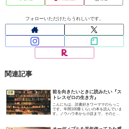
フォローいただけたらうれしいです。
関連記事
前を向きたいときに読みたい『ス
読書
トレスゼロの生き方』
こんにちは。読書好きワーママのらっこ
です。年間100冊くらいの本を読んでいま
す。ノウハウ本から小説まで、そのとき
ビビッと来た本を読むスタイルです。少
し前にストレスが溜まってイライラが止
まらなかったときに衝動的に買った本が
オーディブルを半年使ってみた感