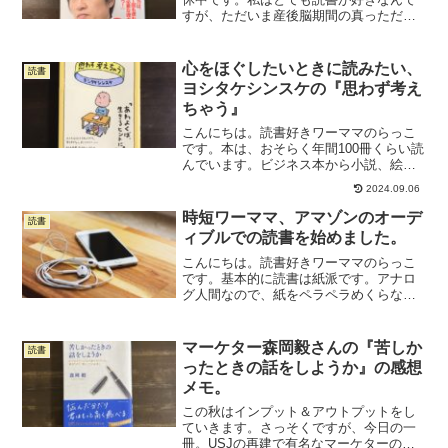
すが、ただいま産後脳期間の真っただ中
でして、新しい本を読む気力が湧いてき
ません。（同じような状況の人、多いよ
ね？ね？）なのでこの頭が働かない期間
心をほぐしたいときに読みたい、
読書
を使って、前に読んだ本...
ヨシタケシンスケの『思わず考え
ちゃう』
こんにちは。読書好きワーママのらっこ
です。本は、おそらく年間100冊くらい読
んでいます。ビジネス本から小説、絵本
まで、幅広く読みます。このブログで
2024.09.06
は、ワーママにぜひ読んでほしいおすす
め本について書いています。今日の一冊
時短ワーママ、アマゾンのオーデ
読書
は、ヨシタケシンスケさ...
ィブルでの読書を始めました。
こんにちは。読書好きワーママのらっこ
です。基本的に読書は紙派です。アナロ
グ人間なので、紙をペラペラめくらない
と読んだ気がしないのです。。付箋もガ
ンガン付けます。ただ、ワーママ生活を
送る中で、紙の本を読む時間を確保する
マーケター森岡毅さんの『苦しか
読書
のが難しいのが悩みでした...
ったときの話をしようか』の感想
メモ。
この秋はインプット＆アウトプットをし
ていきます。さっそくですが、今日の一
冊。USJの再建で有名なマーケターの森