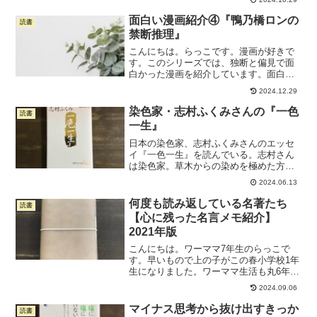
「家族関係」の専門家かつプロコーチ、
心理カウンセラーでもあります。ミリオ
面白い漫画紹介④『鴨乃橋ロンの
読書
ンセラーになった野口さん...
禁断推理』
こんにちは。らっこです。漫画が好きで
す。このシリーズでは、独断と偏見で面
白かった漫画を紹介しています。面白か
った漫画シリーズの記事をすべて見るに
2024.12.29
はこちらから今回紹介する漫画はこち
ら。私、何気に推理ものが好きです。小
染色家・志村ふくみさんの『一色
読書
説も漫画もどちらも好き。シ...
一生』
日本の染色家、志村ふくみさんのエッセ
イ『一色一生』を読んでいる。志村さん
は染色家。草木からの染めを極めた方
で、人間国宝でもあるそう。今年100歳。
2024.06.13
著書を読むのは初めて。2月に買って、4
ヶ月の積読期間を経て、いま、毎晩のよ
何度も読み返している名著たち
読書
うに心を震わせながら...
【心に残った名言メモ紹介】
2021年版
こんにちは。ワーママ7年生のらっこで
す。早いもので上の子がこの春小学校1年
生になりました。ワーママ生活も丸6年、
7年目に突入です。これまでのワーママ生
2024.09.06
活、何度も「もう辞めてしまいたい...」
とくじけそうになったことがありまし
マイナス思考から抜け出すきっか
読書
た。それでも踏ん...