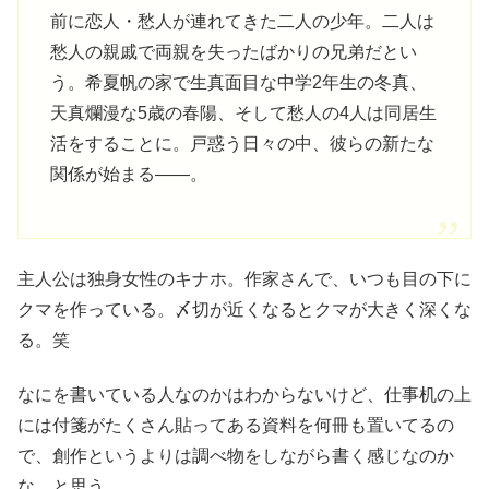
前に恋人・愁人が連れてきた二人の少年。二人は
愁人の親戚で両親を失ったばかりの兄弟だとい
う。希夏帆の家で生真面目な中学2年生の冬真、
天真爛漫な5歳の春陽、そして愁人の4人は同居生
活をすることに。戸惑う日々の中、彼らの新たな
関係が始まる――。
主人公は独身女性のキナホ。作家さんで、いつも目の下に
クマを作っている。〆切が近くなるとクマが大きく深くな
る。笑
なにを書いている人なのかはわからないけど、仕事机の上
には付箋がたくさん貼ってある資料を何冊も置いてるの
で、創作というよりは調べ物をしながら書く感じなのか
な、と思う。