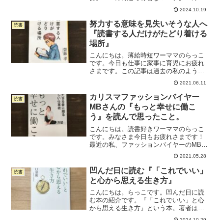
岡毅さんが自分の娘さんにあてて書いた
2024.10.19
本です。タイトルにも書かれていますが
「働くことの本質」だなと感じました。
努力する意味を見失いそうな人へ
読書
学校では教えてくれない...
『読書する人だけがたどり着ける
場所』
こんにちは。薄給時短ワーママのらっこ
です。今日も仕事に家事に育児にお疲れ
さまです。この記事は過去の私のよう
な、育休から復帰して自信を失っている
2021.06.11
人、頑張る意味を見失いそうになってい
る人に向けて書いています。育休から復
カリスマファッションバイヤー
読書
帰して、時短だから給料が削...
MBさんの『もっと幸せに働こ
う』を読んで思ったこと。
こんにちは。読書好きワーママのらっこ
です。みなさま今日もお疲れさまです！
最近の私、ファッションバイヤーのMBさ
んの『もっと幸せに働こう』っていう本
2021.05.28
を読んでいました。で、「この本をいま
読めてよかったな」と思ったので、ブロ
凹んだ日に読む『「これでいい」
読書
グで紹介したいと思いま...
と心から思える生き方』
こんにちは。らっこです。凹んだ日に読
む本の紹介です。『「これでいい」と心
から思える生き方』という本。著者は野
口嘉則さん。「自己受容」「自己実現」
2024.10.29