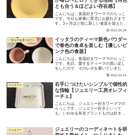
が毎日ヘビロテできる理由【何色
とも合う＆ほどよい存在感】
こんにちは。食器好きワーママのらっこ
です。今日も家事に育児にお疲れさまで
す。3ヶ月ほど前に新しい食器を迎えたの
ですが、それがめちゃめちゃ可愛くて使
2021.05.29
いやすいので、今日はその食器のご紹介
です。こちら。アラビアのアベックの新
イッタラのティーマ新色パウダー
一生ものを見つけたい
色イエローです。（現物...
で春色の食卓を楽しむ【優しいピ
ンク色の食器】
こんにちは。食器好きワーママのらっこ
です。先日、愛するティーマの買い足し
をしたので、そのレポを書いていきたい
と思います。今回買ったのは、 ・ティー
2022.03.24
マ新色パウダーのシリアルボウル ・ティ
ーマ新色パウダーのマグカップ 300ml ・
右手につけたいシンプルで個性的
ジュエリー
ホワイトのテ...
な指輪【ジュエリー工房オレフィ
ーチェ】
こんにちは。ジュエリー好きワーママの
らっこです。ジュエリー好きといって
も、いわゆる有名ブランドものは好きじ
ゃないです。知る人ぞ知る的なブランド
や自分で選んだ世界にひとつしかない系
のジュエリーが好きです。今日はです
ジュエリーのコーディネートを研
ジュエリー
ね、去年一目惚れして購入して...