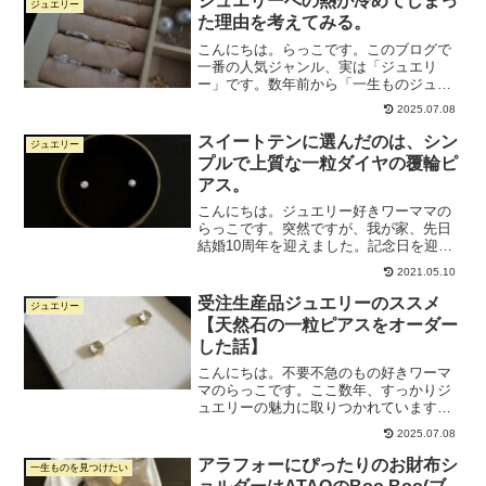
ジュエリーへの熱が冷めてしまっ
ジュエリー
ー熱が高くなってきてまし...
た理由を考えてみる。
こんにちは。らっこです。このブログで
一番の人気ジャンル、実は「ジュエリ
ー」です。数年前から「一生ものジュエ
リーとは？」を考え始めて、いくつか記
2025.07.08
事を書いてきました。ジュエリーブログ
を作ってみたり、ブログには書けていな
スイートテンに選んだのは、シン
ジュエリー
いんだけど宝石博物館に行っ...
プルで上質な一粒ダイヤの覆輪ピ
アス。
こんにちは。ジュエリー好きワーママの
らっこです。突然ですが、我が家、先日
結婚10周年を迎えました。記念日を迎え
るにあたり、1年ほど前からずっと探して
2021.05.10
いたのがスイートテン。最近ではスイー
トテンのジュエリーを買わない人も増え
受注生産品ジュエリーのススメ
ジュエリー
てきているそうですが...
【天然石の一粒ピアスをオーダー
した話】
こんにちは。不要不急のもの好きワーマ
マのらっこです。ここ数年、すっかりジ
ュエリーの魅力に取りつかれています。
子どもを寝かしつけた後、夜な夜なネッ
2025.07.08
トサーフィンをしては「次はどんなジュ
エリーを買おうかな～」と妄想するのが
アラフォーにぴったりのお財布シ
一生ものを見つけたい
毎日の楽しみです。それで...