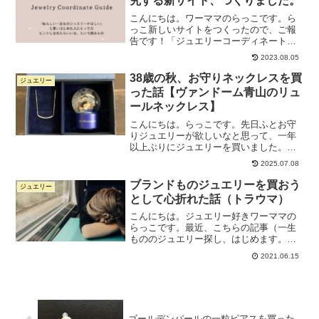
究する新サイト、つくりました。
こんにちは。ワーママのらっこです。ら
っこ新しいサイトをつくったので、ご報
告です！「ジュエリーコーディネートガ
イド」というサイトです。（画像クリッ
2023.08.05
クで飛びます）ちょっと前にTwitterでこ
んなことをつぶやいた、このサイトで
38歳の秋、お守りネックレスを買
ジュエリー
す。6月から仕事を...
った話【ヴァンドーム青山のリュ
ールネックレス】
こんにちは。らっこです。先日ふとお守
りジュエリーが欲しいなと思って、一年
以上ぶりにジュエリーを買いました。ゲ
ットしたのはヴァンドーム青山のシンプ
2025.07.08
ルなネックレスです。こちら。公式サイ
トはこちら↓ダイヤモンド リュール ネッ
ブランドものジュエリーを買おう
ジュエリー
クレスヴァンドーム青...
として心折れた話（トラウマ）
こんにちは。ジュエリー好きワーママの
らっこです。最近、こちらの記事（一生
もののジュエリー探し、はじめます。）
を筆頭に、ジュエリー関係の記事を読ん
2021.06.15
でくださる方が増えてきました。らっこ
ご訪問ありがとうございます！買ったも
のに限らず、いま学んでい...
ゴールデンパールの一粒ピアスを買った