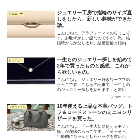
ェクト活動中です。誰もが知るようなブ
ランドものではなく、無名ブランドや工
房のジュエリーで、センスがよくコスパ
ジュエリー工房で指輪のサイズ直
ジュエリー
高いジュエリーを探すのに...
しをしたら、新しい趣味ができた
話。
こんにちは。アラフォーママのらっこで
す。お恥ずかしい話なのですが、私、結
婚時からかなり太り、結婚指輪と婚約指
輪が入らなくなってしまいました。結婚
指輪をつけなくなってから早2年ほど。サ
イズ直しに出したいと思ってはいたもの
一生ものジュエリー探しを始めて
ジュエリー
の、指輪を買ったお店が...
2年で買ったものと感想、これか
ら欲しいもの。
こんにちは。ジュエリー好きワーママの
らっこです。こちらの記事で「一生もの
のジュエリー探しを始めます」と書いて
から2年が経ちました。ありがたいことに
2021.06.23
人気のある記事でして、皆さん一生もの
のジュエリーを探しているのかな？と感
10年使える上品な本革バッグ。ト
ファッション
じている次第です。そこ...
フ＆ロードストーンのミニヨンリ
ザードを買った。
こんにちは。「一生大切に使えるモノ」
探しが趣味のらっこです。「そろそろ、
年齢的にちゃんとしたバッグを買いた