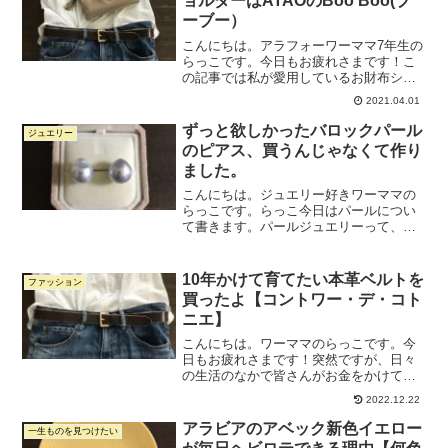
ョルダーはATAOのBoo Boo(ブ
ーブー）
こんにちは。アラフォーワーママ7年生の
らっこです。今日もお疲れさまです！こ
の記事では私が愛用しているお財布ショ
ルダー、ATAOのBoo Boo（ブーブー）に
2021.04.01
ついて書きます。↓こちらのお財布ショル
ダーです。子どもが小さい時期、特に抱
ずっと欲しかったバロックパール
ジュエリー
っこが必要...
のピアス、買うんじゃなくて作り
ました。
こんにちは。ジュエリー好きワーママの
らっこです。らっこ今日はパールについ
て書きます。パールジュエリーって、可
愛いですよね。パールならではの上品な
輝きが「大人のジュエリー」という感じ
がするし、貝殻の中でできるという神秘
10年かけて育てたい本革ベルトを
ファッション
的な生まれ方も素敵です。...
買ったよ【コントワー・デ・コト
ニエ】
こんにちは。ワーママのらっこです。今
日もお疲れさまです！突然ですが、日々
の生活のなかで皆さんがお金をかけてい
るポイントってどこですか？私は、まず
2022.12.22
子どもの教育。続いて自分たちの読書で
す。知識や経験への投資は大切にしてい
アラビアのアベック新色イエロー
一生ものを見つけたい
ます。で、いわゆるファッ...