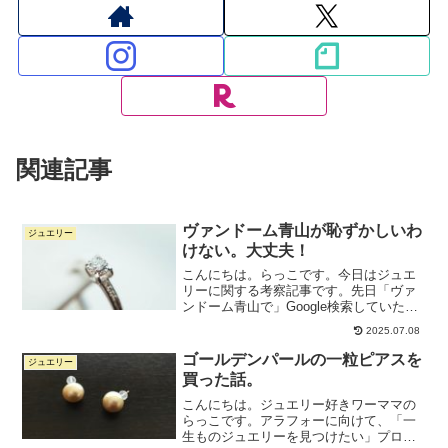
関連記事
ヴァンドーム青山が恥ずかしいわ
ジュエリー
けない。大丈夫！
こんにちは。らっこです。今日はジュエ
リーに関する考察記事です。先日「ヴァ
ンドーム青山で」Google検索していた
ら、予測変換で「ヴァンドーム青山 恥ず
2025.07.08
かしい」というのを見つけまして。気に
なったので少し調べてみました。感じた
ゴールデンパールの一粒ピアスを
ジュエリー
ことを書いてみます...
買った話。
こんにちは。ジュエリー好きワーママの
らっこです。アラフォーに向けて、「一
生ものジュエリーを見つけたい」プロジ