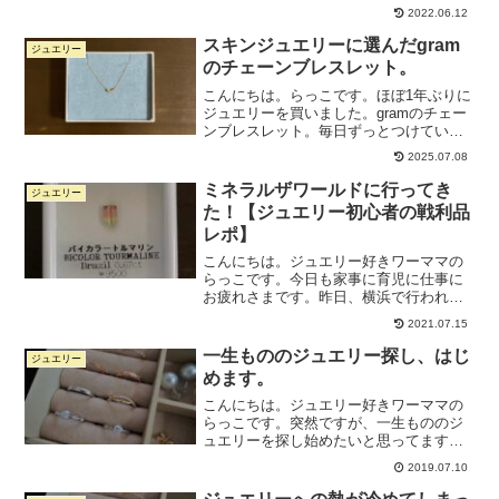
い」「皆が持っているような有名ブラン
2022.06.12
ド物じゃなくて、知る人ぞ知る的なブラ
ンドのちゃんとしたバッグがほしい」そ
スキンジュエリーに選んだgram
ジュエリー
んなこだわり派の方におすす...
のチェーンブレスレット。
こんにちは。らっこです。ほぼ1年ぶりに
ジュエリーを買いました。gramのチェー
ンブレスレット。毎日ずっとつけていら
れるスキンジュエリー的なブレスレット
2025.07.08
がほしくなりまして。シンプルだけど個
性のあるチェーンブレスレットがあった
ミネラルザワールドに行ってき
ジュエリー
なとgramを思い...
た！【ジュエリー初心者の戦利品
レポ】
こんにちは。ジュエリー好きワーママの
らっこです。今日も家事に育児に仕事に
お疲れさまです。昨日、横浜で行われて
いたミネラルザワールドに行ってきまし
2021.07.15
た！そこでずっと欲しかった天然石をふ
たつゲットしたので、振り返りがてら紹
一生もののジュエリー探し、はじ
ジュエリー
介します。天然石が買える...
めます。
こんにちは。ジュエリー好きワーママの
らっこです。突然ですが、一生もののジ
ュエリーを探し始めたいと思ってます。
ここ最近、バロックパールのピアスを作
2019.07.10
ってみたり、ゴールデンパールのピアス
を買ってみたり、自分の中でのジュエリ