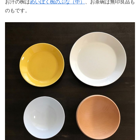
お汁の椀は
めいぼく椀のぶな（中）
、お茶碗は無印良品も
のもです。