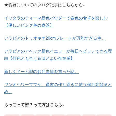
★食器についてのブログ記事はこちらから↓
イッタラのティーマ新色パウダーで春色の食卓を楽しむ
【優しいピンク色の食器】
アラビアのトゥオキオ20cmプレートが万能すぎる件。
アラビアのアベック新色イエローが毎日ヘビロテできる理
由【何色とも合う＆ほどよい存在感】
新しくドーム型のお弁当箱を買った話。
ワンオペワーママが、週末の作り置きに使う保存容器まと
め。
らっこって誰？って方はこちら↓