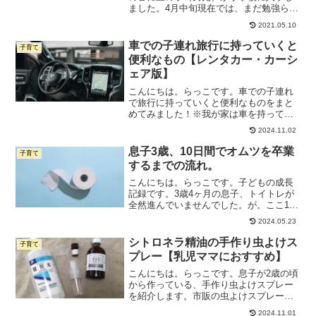
ました。4月中旬現在では、まだ勉強らし
い勉強は始まっていません。学校の授業
2021.05.10
が本格的にスタートしたときの心の準備
のために、こちらの本を読みました。著
車での子連れ旅行に持っていくと
子育て
者の親野智可等先生は教...
便利なもの【レンタカー・カーシ
ェア版】
こんにちは。らっこです。車での子連れ
で旅行に持っていくと便利なものをまと
めてみました！※我が家は車を持ってい
ないので、レンタカーやカーシェア派の
2024.11.02
目線で選んでいます。これから旅行する
方のご参考になれば幸いです。モバイル
息子3歳、10日間でオムツを卒業
子育て
バッテリー旅行中、地図を...
するまでの流れ。
こんにちは。らっこです。子どもの成長
記録です。3歳4ヶ月の息子、トイトレが
全然進んでいませんでした。が。ここ10
日で大きな進歩があり、 突然オムツを卒
2024.05.23
業しました。 経緯はこんな感じです。あ
る平日の夜、まったく進まないトイトレ
シトロネラ精油の手作り虫よけス
子育て
にげんなりした私...
プレー【乳児ママにおすすめ】
こんにちは。らっこです。息子が2歳の頃
から作っている、手作り虫よけスプレー
を紹介します。市販の虫よけスプレーは
たくさんあるけれど、小さい子どもには
2024.11.01