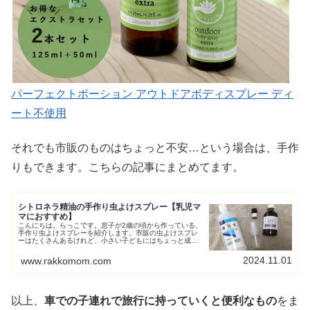
パーフェクトポーション アウトドアボディスプレー ディ
ート不使用
それでも市販のものはちょっと不安…という場合は、手作
りもできます。こちらの記事にまとめてます。
シトロネラ精油の手作り虫よけスプレー【乳児マ
マにおすすめ】
こんにちは。らっこです。息子が2歳の頃から作っている、
手作り虫よけスプレーを紹介します。市販の虫よけスプレ
ーはたくさんあるけれど、小さい子どもにはちょっと成分
が強すぎたりしないかしらと、なんとなく不安でした。
（基本、心配性です）で、調べてみ...
2024.11.01
www.rakkomom.com
以上、
車での子連れで旅行に持っていくと便利なもの
をま