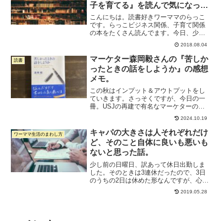
子を育てる』を読んで気になった
ことメモ。
こんにちは。読書好きワーママのらっこ
です。らっこビジネス関係、子育て関係
の本をたくさん読んでます。今日、少し
本屋に立ち寄る時間があったので、こち
2018.08.04
らの本↓を立ち読みしました。あまり時間
がなかったので、バーッと読んで、気に
マーケター森岡毅さんの『苦しか
読書
なったところだけを覚え...
ったときの話をしようか』の感想
メモ。
この秋はインプット＆アウトプットをし
ていきます。さっそくですが、今日の一
冊。USJの再建で有名なマーケターの森
岡毅さんが自分の娘さんにあてて書いた
2024.10.19
本です。タイトルにも書かれていますが
「働くことの本質」だなと感じました。
キャパの大きさは人それぞれだけ
ワーママ生活のまわし方
学校では教えてくれない...
ど、そのこと自体に良いも悪いも
ないと思った話。
少し前の日曜日、訳あって休日出勤しま
した。そのときは3連休だったので、3日
のうちの2日は休めた形なんですが、心身
ともに全然疲れが取れませんでした。体
2019.05.28
調を崩さないように睡眠はしっかり取っ
たので元気なんだけど、なんか「リフレ
ッシュできていないな...