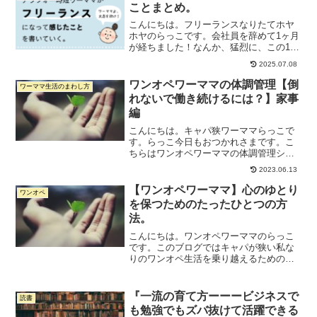
しく書いています。 ...
ことまとめ。
こんにちは。フリーランスなりたてホヤ
ホヤのらっこです。会社員を辞めて1ヶ月
が経ちました！なんか、猛烈に、この1ヶ
月のことを振り返ってみたくなったので
2025.07.08
久々にブログを書きます。仕事を優先す
るために、ブログ書くのずっと我慢して
ワンオペワーママの体調管理【倒
ワーママ生活のまわし方
たんだけど限界がきた...
れないで働き続けるには？】家事
編
こんにちは。キャパ狭ワーママらっこで
す。らっこ今日もおつかれさまです。こ
ちらはワンオペワーママの体調管理シリ
ーズの3つ目です。前に書いた記事はこち
2023.06.13
ら↓です。１：ワンオペワーママの体調管
理【経験談＆前置き編】２：ワンオペワ
【ワンオペワーママ】心のゆとり
ワンオペ
ーママの体調管理【メ...
を保つためのたったひとつの方
法。
こんにちは。ワンオペワーママのらっこ
です。このブログではキャパが狭い私な
りのワンオペ生活を乗り越えるための小
さな工夫をまとめています。ワンオペワ
ーママ生活3年目の私が思う心のゆとりを
保つための、たったひとつの方法。それ
『一流の育て方ーーービジネスで
読書
は、時間にゆとりを持っ...
も勉強でもズバ抜けて活躍できる