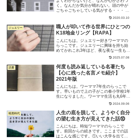
よくわからないけど、なんか心がざわつ
く。なんだか気分が晴れない。頭の中が
ごちゃごちゃしている気がする・・・ そ
んなとき、ありませんか？ そんな気持ち
2020.03.10
をなんとかしたくて、「心 モヤモヤ」
とかで検索しても、いまいちピンとこな
職人が叩いて作る世界にひとつの
ジュエリー
い内容ばかり。 ヨガ...
K18地金リング【RAPA】
こんにちは。ジュエリー好きワーママの
らっこです。ジュエリーに興味を持ち始
めてかれこれ3年ほど、夜な夜な一生もの
ジュエリーを探しています。いわゆる
2025.07.08
「ブランドものジュエリー」ではない、
無名でもデザインがよくてコスパ高いジ
何度も読み返している名著たち
読書
ュエリーが好きです。今日...
【心に残った名言メモ紹介】
2021年版
こんにちは。ワーママ7年生のらっこで
す。早いもので上の子がこの春小学校1年
生になりました。ワーママ生活も丸6年、
7年目に突入です。これまでのワーママ生
2024.09.06
活、何度も「もう辞めてしまいたい...」
とくじけそうになったことがありまし
人生の底を脱して、ようやく自分
暗黒時代
た。それでも踏ん...
の望む生き方が見えてきた話⑩
こんにちは。時短ワーママのらっこで
す。前回からの続きです。ここまでの話
はこんな感じです。①いい大学を出てい