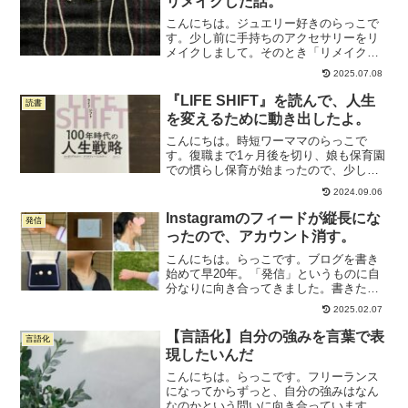
リメイクした話。
こんにちは。ジュエリー好きのらっこで
す。少し前に手持ちのアクセサリーをリ
メイクしまして。そのとき「リメイクっ
て、いいなあ」と、すごく感動したので
2025.07.08
す。らっこ今回は、その記録を書きたい
と思います！といっても、アホすぎるこ
『LIFE SHIFT』を読んで、人生
読書
とにBeforeの写真を...
を変えるために動き出したよ。
こんにちは。時短ワーママのらっこで
す。復職まで1ヶ月後を切り、娘も保育園
での慣らし保育が始まったので、少しず
つ頭を仕事するモードに変えていこうと
2024.09.06
しているところです。先週、復帰にあた
っての心の準備のために読んだのがこち
Instagramのフィードが縦長にな
発信
らの本。ずっと前に買って...
ったので、アカウント消す。
こんにちは。らっこです。ブログを書き
始めて早20年。「発信」というものに自
分なりに向き合ってきました。書きたい
こともやってみたいことも常にいろいろ
2025.02.07
あるので、気軽に新しいことを始めてき
ました。Instagramも例外ではありませ
【言語化】自分の強みを言葉で表
言語化
ん。複数のアカ...
現したいんだ
こんにちは。らっこです。フリーランス
になってからずっと、自分の強みはなん
なのかという問いに向き合っています。1