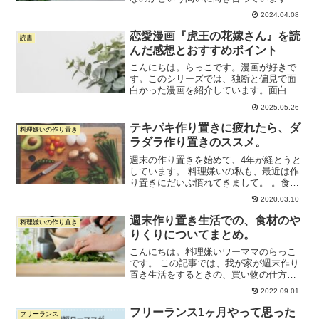
年半経った現在でも、まだうまく言葉に
2024.04.08
できていません。毎日ずっと、自分を表
現するのにぴったりな言葉を探していま
恋愛漫画『虎王の花嫁さん』を読
読書
す。今朝、散歩をしてい...
んだ感想とおすすめポイント
こんにちは。らっこです。漫画が好きで
す。このシリーズでは、独断と偏見で面
白かった漫画を紹介しています。面白か
った漫画シリーズの記事をすべて見るに
2025.05.26
はこちらから今回紹介するのは、こちら
の漫画。執筆時時点で7巻が出たばかり。
テキパキ作り置きに疲れたら、ダ
料理嫌いの作り置き
前に紹介した漫画『クイ...
ラダラ作り置きのススメ。
週末の作り置きを始めて、4年が経とうと
しています。 料理嫌いの私も、最近は作
り置きにだいぶ慣れてきまして。 。食材
が届いたら、儀式に向かうような気持ち
2020.03.10
で作り置きを始めるようになりまし
た。。作り置きに関して、好調な時期
週末作り置き生活での、食材のや
料理嫌いの作り置き
も、スランプも乗り越えた...
りくりについてまとめ。
こんにちは。料理嫌いワーママのらっこ
です。 この記事では、我が家が週末作り
置き生活をするときの、買い物の仕方と
食材のやりくりについてまとめます。週
2022.09.01
末作り置きの進め方。 ↑こちらの記事の
中の、「３．食材の買い方」の部分を詳
フリーランス1ヶ月やって思った
フリーランス