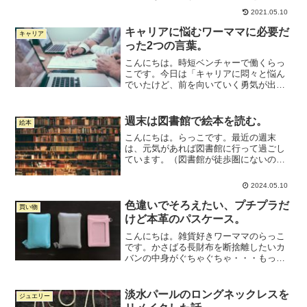
い会社に入れば幸せになれると思ってた
2021.05.10
けど全然そんなことなかった件②20代で
両親を失ったときの話③2社目で初めて
キャリアに悩むワーママに必要だ
キャリア
「仕事って楽しい」と思え...
った2つの言葉。
こんにちは。時短ベンチャーで働くらっ
こです。今日は「キャリアに悶々と悩ん
でいたけど、前を向いていく勇気が出る
言葉をもらったよ」という内容の日記で
す。ただちょっと長～い愚痴っぽい内容
から始まりますので、そういうの読むの
週末は図書館で絵本を読む。
絵本
イヤだなって人はここで戻...
こんにちは。らっこです。最近の週末
は、元気があれば図書館に行って過ごし
ています。（図書館が徒歩圏にないの
で、電車で移動します。なので元気が必
要）往復の時間も含めると4時間コース。
2024.05.10
ちょっと遠いのよね。でも、そのぶん駅
近くでパンなどを買って公園...
色違いでそろえたい、プチプラだ
買い物
けど本革のパスケース。
こんにちは。雑貨好きワーママのらっこ
です。かさばる長財布を断捨離したいカ
バンの中身がぐちゃぐちゃ・・・もっと
オシャレにすっきりと中身をまとめた
い！ブランドものじゃなくていい。け
ど、プチプラでも本物がいい。そんなワ
淡水パールのロングネックレスを
ジュエリー
ガママをあっさりと叶えてくれ...