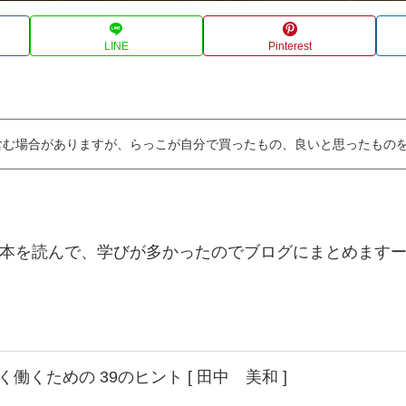
LINE
Pinterest
含む場合がありますが、らっこが自分で買ったもの、良いと思ったもの
さんの本を読んで、学びが多かったのでブログにまとめます
分らしく働くための 39のヒント [ 田中 美和 ]