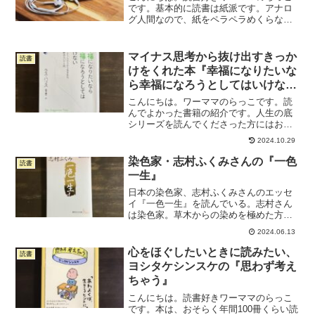
です。基本的に読書は紙派です。アナロ
グ人間なので、紙をペラペラめくらない
と読んだ気がしないのです。。付箋もガ
ンガン付けます。ただ、ワーママ生活を
送る中で、紙の本を読む時間を確保する
マイナス思考から抜け出すきっか
読書
のが難しいのが悩みでした...
けをくれた本『幸福になりたいな
ら幸福になろうとしてはいけな
い』
こんにちは。ワーママのらっこです。読
んでよかった書籍の紹介です。人生の底
シリーズを読んでくださった方にはおわ
かりいただけているかと思うのですが、
2024.10.29
私は超が何個も付くようなマイナス思考
人間でした。詳細は後述しますが、私は
染色家・志村ふくみさんの『一色
読書
いつも無いものねだりをし...
一生』
日本の染色家、志村ふくみさんのエッセ
イ『一色一生』を読んでいる。志村さん
は染色家。草木からの染めを極めた方
で、人間国宝でもあるそう。今年100歳。
2024.06.13
著書を読むのは初めて。2月に買って、4
ヶ月の積読期間を経て、いま、毎晩のよ
心をほぐしたいときに読みたい、
読書
うに心を震わせながら...
ヨシタケシンスケの『思わず考え
ちゃう』
こんにちは。読書好きワーママのらっこ
です。本は、おそらく年間100冊くらい読