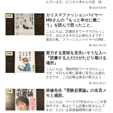
んでいます。ビジネス本から小説、絵本
まで、幅広く読みます。このブログで
2024.09.06
は、ワーママにぜひ読んでほしいおすす
め本について書いています。今日の一冊
カリスマファッションバイヤー
読書
は、ヨシタケシンスケさ...
MBさんの『もっと幸せに働こ
う』を読んで思ったこと。
こんにちは。読書好きワーママのらっこ
です。みなさま今日もお疲れさまです！
最近の私、ファッションバイヤーのMBさ
んの『もっと幸せに働こう』っていう本
2021.05.28
を読んでいました。で、「この本をいま
読めてよかったな」と思ったので、ブロ
努力する意味を見失いそうな人へ
読書
グで紹介したいと思いま...
『読書する人だけがたどり着ける
場所』
こんにちは。薄給時短ワーママのらっこ
です。今日も仕事に家事に育児にお疲れ
さまです。この記事は過去の私のよう
な、育休から復帰して自信を失っている
2021.06.11
人、頑張る意味を見失いそうになってい
る人に向けて書いています。育休から復
林修先生『受験必要論』の名言メ
読書
帰して、時短だから給料が削...
モと感想。
こんにちは。ワーママ7年生のらっこ＠育
休中です。私はとても読書が好きなんで
すが、ただいま産後脳期間の真っただ中