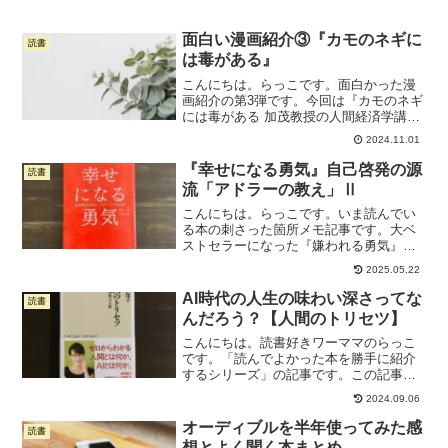
でして、新しい本を読む気力が湧いてき
ません。（同じような状況の人、多いよ
ね？ね？）なのでこの頭が働かない期間
面白い漫画紹介③『カモのネギに
読書
を使って、前に読んだ本...
は毒がある』
こんにちは。らっこです。面白かった漫
画紹介の第3弾です。今回は『カモのネギ
には毒がある 加茂教授の人間経済学講
義』という漫画。※表紙の画像はAmazon
2024.11.01
の商品ページよりお借りしてます夫が会
社の同僚から「面白いらしい」と聞いて
『幸せになる勇気』自己啓発の源
読書
きた漫画なのです...
流「アドラーの教え」Ⅱ
こんにちは。らっこです。いま読んでい
る本の刺さった箇所メモ記事です。大ベ
ストセラーになった『嫌われる勇気』の
続編、『幸せになる勇気』です。どちら
2025.05.22
もアドラー心理学を扱った本。アドラー
心理学はご存じですか？心理学や自己啓
AI時代の人生の味わい深さってな
読書
発書や、コーチング系に興...
んだろう？【人間のトリセツ】
こんにちは。読書好きワーママのらっこ
です。「読んでよかった本を勝手に紹介
するシリーズ」の記事です。この記事で
紹介するのはこちらの本。この本は正直
2024.09.06
いって「人生における気づき」という点
で、ここ2年ほどで読んだ本の中でベスト
オーディブルを半年使ってみた感
読書
5に入ります。私が悶々...
想とよく聞く本まとめ。