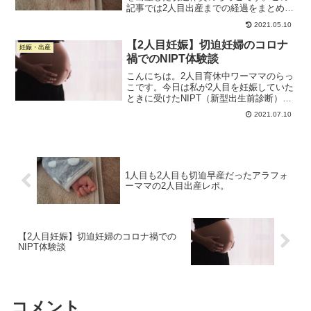
記事では2人目出産までの経過をまとめて
みたいと思います。ちなみに私、これま
2021.05.10
でに4回妊娠しています。1回目 → 36wで
出産（男の子）2014年 2回目 → 22wで
【2人目妊娠】切迫妊婦のコロナ
妊娠・出産
死...
禍でのNIPT体験談
こんにちは。2人目育休中ワーママのらっ
こです。今日は私が2人目を妊娠していた
ときに受けたNIPT（新型出生前診断）に
ついて書きたいと思います。NIPT（新型
2021.07.10
出生前診断）は、妊婦の血液から胎児の
ダウン症などの染色体異常を調べること
ができる検査...
1人目も2人目も切迫早産だったアラフォ
ーママの2人目出産レポ。
【2人目妊娠】切迫妊婦のコロナ禍での
NIPT体験談
コメント