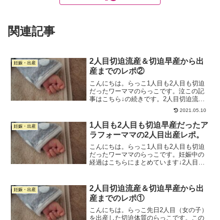
関連記事
2人目切迫流産＆切迫早産から出
妊娠・出産
産までのレポ②
こんにちは。らっこ1人目も2人目も切迫
だったワーママのらっこです。泣この記
事はこちら↓の続きです。2人目切迫流産
＆早産から出産までのレポ①文字数にし
2021.05.10
て1万2,000字超あり、めちゃめちゃ長い
です。お時間のあるときにお付き合いく
1人目も2人目も切迫早産だったア
妊娠・出産
ださい。20w...
ラフォーママの2人目出産レポ。
こんにちは。らっこ1人目も2人目も切迫
だったワーママのらっこです。妊娠中の
経過はこちらにまとめています↓2人目切
迫流産＆早産から出産までのレポ①2人目
切迫流産＆早産から出産までのレポ②こ
の記事は2人目の出産レポです。これから
2人目切迫流産＆切迫早産から出
妊娠・出産
お産の方の参考に...
産までのレポ①
こんにちは。らっこ先日2人目（女の子）
を出産した切迫体質のらっこです。この