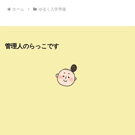
ホーム
ゆるく入学準備
管理人のらっこです
らっこ
時短正社員として働くことに絶望したアラフォーママ
です。手に職もないのに衝動的にフリーランスになり
ました。個人が会社を離れて生き抜いていくようすを
書いてます。