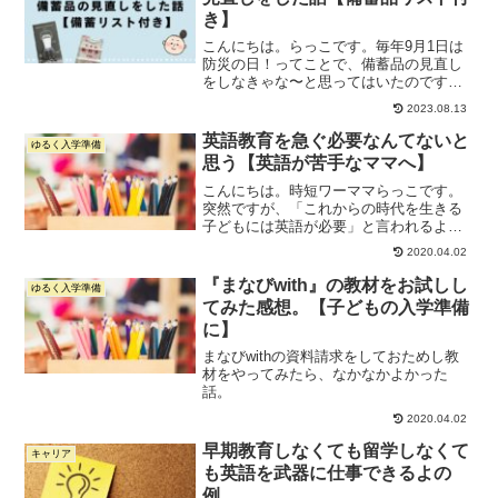
き】
こんにちは。らっこです。毎年9月1日は
防災の日！ってことで、備蓄品の見直し
をしなきゃな〜と思ってはいたのです
が、、、らっこ腰が重すぎてずっと現実
2023.08.13
逃避していました。。。ただ大型台風が
来そうということもり、小3息子への教育
英語教育を急ぐ必要なんてないと
ゆるく入学準備
もかねて備蓄品の見直し...
思う【英語が苦手なママへ】
こんにちは。時短ワーママらっこです。
突然ですが、「これからの時代を生きる
子どもには英語が必要」と言われるよう
になって久しいですね。2020年からの教
2020.04.02
育改革では、小学校での英語が必須にな
るとか。英語教育の必要性を煽りに煽っ
『まなびwith』の教材をお試しし
ゆるく入学準備
て、英語の教室だとか...
てみた感想。【子どもの入学準備
に】
まなびwithの資料請求をしておためし教
材をやってみたら、なかなかよかった
話。
2020.04.02
早期教育しなくても留学しなくて
キャリア
も英語を武器に仕事できるよの
例。