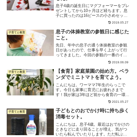
息子4歳の誕生日にマグフォーマーをプレ
ゼントしてから10ヶ月ほど経ちます。息
子に買ったのは16ピースの小さめセッ
ト。最初は難しかったようであまり遊び
2019.05.27
たがらなかったのですが、最近はひとり
で難しい形にもトライするようになって
息子の体操教室の参観日に感じた
子育てと教育
きました。毎日、毎週...
こと。
先日、年中の息子の通う体操教室の参観
日があったので、仕事を早く上がって行
ってきました。今回の参観の一番のイベ
ントは鉄棒での「前回り」です。息子は
2019.06.09
緊張しながらも、2回あった順番のうち2
回とも上手に回れて、私は涙腺崩壊。笑
【食育】家庭菜園の始め方。ベラ
子育てと教育
前回半年ほど前に参観し...
ンダでミニトマトを育てよう。
こんにちは。ワーママ7年生のらっこで
す。今日も家事に育児にお疲れさまで
す！我が家は3年ほど前から食育の一環と
して家庭菜園（ベランダ菜園）を始めま
2021.05.27
した。今年はミニトマト、オクラ、バジ
ルを育てています。野菜ではないけど、
子どもとのおでかけ時に持ち歩く
子育てと教育
アサガオとヒマワリも育て...
消毒セット。
こんにちは。息子4歳。最近はおでかけの
ときなどに走り回ることが増え、気がつ
いたら転んでいたりします。ただ転ぶだ