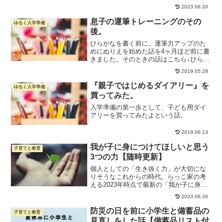
けならいいのですが、流血していること
2023.06.20
も多々あり、、砂の上で転んだりすると
洗うのも大変だし、ばい菌も心配です。
息子の運筆トレーニングのその
ゆるく入学準備
最近おでかけのときの持...
後。
ひらがなを書く前に、運筆力アップのた
めにぬりえを始めた話を4ヶ月ほど前に書
きました。そのときの話はこちら↓ひらが
なを書く前に、運筆力をアップさせるた
2019.05.28
めに「一緒に塗り絵」を始めた話。息子
は絵を描くときに肘を浮かせて書いてし
『親子ではじめるダイアリー』を
ゆるく入学準備
まうクセがついてしま...
買ってみた。
入学準備の第一歩として、子ども用ダイ
アリーを買ってみたよという話。
2019.06.13
我が子に身につけてほしいと思う
子育てと教育
3つの力【随時更新】
個人としての「生き抜く力」が大切にな
りそうなこれからの時代。らっこ家の考
える2023年時点で最新の「我が子に身に
つけてほしい3つの力」は、考え続ける
2023.06.26
力・巻き込み力・交渉力。なぜそう考え
るのかの理由と、前回（2019年）との差
防災の日を前に小学生と備蓄品の
子育てと教育
をまとめています。
見直しをした話【備蓄品リスト付