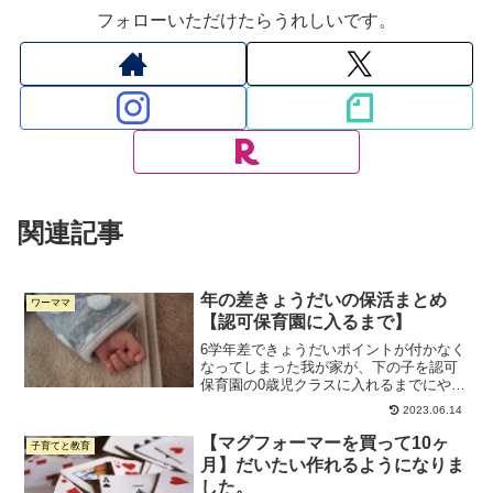
フォローいただけたらうれしいです。
関連記事
年の差きょうだいの保活まとめ
ワーママ
【認可保育園に入るまで】
6学年差できょうだいポイントが付かなく
なってしまった我が家が、下の子を認可
保育園の0歳児クラスに入れるまでにやっ
たことのまとめです。
2023.06.14
【マグフォーマーを買って10ヶ
子育てと教育
月】だいたい作れるようになりま
した。