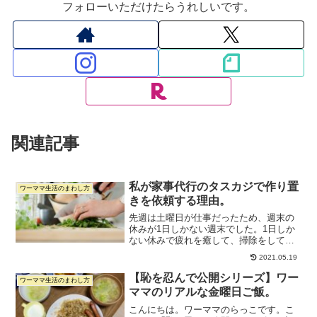
フォローいただけたらうれしいです。
関連記事
私が家事代行のタスカジで作り置
ワーママ生活のまわし方
きを依頼する理由。
先週は土曜日が仕事だったため、週末の
休みが1日しかない週末でした。1日しか
ない休みで疲れを癒して、掃除をして、
作り置きもして、、、とすべてをこなそ
2021.05.19
うとするのは、私にとってかなりハード
ルが高いことです。無理やりやったとし
【恥を忍んで公開シリーズ】ワー
ワーママ生活のまわし方
ても、疲れ果ててしまい...
ママのリアルな金曜日ご飯。
こんにちは。ワーママのらっこです。こ