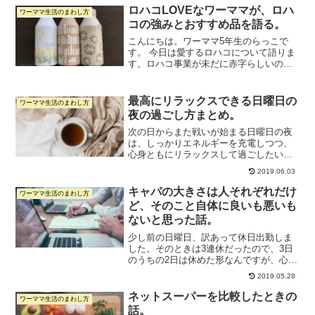
せという感じです。なんでそうなのかな
ロハコLOVEなワーママが、ロハ
ワーママ生活のまわし方
と考えてみ...
コの強みとおすすめ品を語る。
こんにちは。ワーママ5年生のらっこで
す。 今日は愛するロハコについて語りま
す。ロハコ事業が未だに赤字らしいの
で、ロハコLOVERとして何か貢献したい
なという思いもあります。（決して関係
者ではありません。笑）ロハコはアスク
最高にリラックスできる日曜日の
ワーママ生活のまわし方
ルの展開する個人向け...
夜の過ごし方まとめ。
次の日からまた戦いが始まる日曜日の夜
は、しっかりエネルギーを充電しつつ、
心身ともにリラックスして過ごしたいも
のです。5年間のワンオペワーママ生活を
2019.06.03
過ごしてきた中で、心身ともにすっきり
してリラックス効果の高かった日曜日の
キャパの大きさは人それぞれだけ
ワーママ生活のまわし方
夜の過ごし方５つをまと...
ど、そのこと自体に良いも悪いも
ないと思った話。
少し前の日曜日、訳あって休日出勤しま
した。そのときは3連休だったので、3日
のうちの2日は休めた形なんですが、心身
ともに全然疲れが取れませんでした。体
2019.05.28
調を崩さないように睡眠はしっかり取っ
たので元気なんだけど、なんか「リフレ
ネットスーパーを比較したときの
ワーママ生活のまわし方
ッシュできていないな...
話。