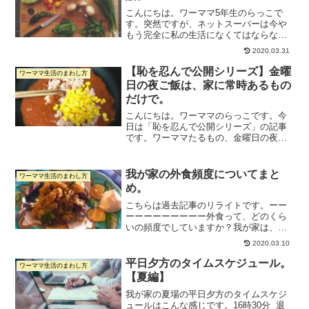
こんにちは。ワーママ5年生のらっこで
す。突然ですが、ネットスーパーは今や
もう完全に私の生活になくてはならない
ものですよね。育休から復帰してすぐは
2020.03.31
毎週末せっせとスーパーに通っていたの
だけど、毎週買い物に行くだけで半日潰
【恥を忍んで公開シリーズ】金曜
ワーママ生活のまわし方
れるのがしんどくなってき...
日の夜ご飯は、家に常時あるもの
だけで。
こんにちは。ワーママのらっこです。今
日は「恥を忍んで公開シリーズ」の記事
です。ワーママたるもの、金曜日の夜は
もれなく瀕死ですよね。なので、金曜日
の夜ご飯は「いかに早く楽に作るか」が
テーマです。もともと金曜日ってもう瀕
我が家の外食頻度についてまと
ワーママ生活のまわし方
死なので、アンパンマンカ...
め。
こちらは過去記事のリライトです。ーー
ーーーーーーーーー外食って、どのくら
いの頻度でしていますか？我が家は、外
食は週末1〜2回です。1か月で週末が4回
2020.03.10
あるとすると、・3回はパン屋さん程度の
外食を1〜2回（1回2000円くらい）・1回
平日夕方のタイムスケジュール。
ワーママ生活のまわし方
はちょっと...
【夏編】
我が家の夏場の平日夕方のタイムスケジ
ュールはこんな感じです。16時30分 退