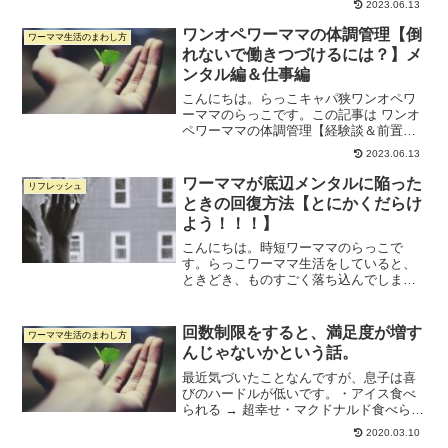
2023.06.13
ら↓です。１：ワンオペワーママの体調管
理【経験談＆前置き編】２：ワンオペワ
ワンオペワーママの体調管理【倒
ワーママ生活のまわし方
ーママの体調管理【メ...
れないで働きつづけるには？】メ
ンタル編＆仕事編
こんにちは。らっこキャパ狭ワンオペワ
ーママのらっこです。この記事は ワンオ
ペワーママの体調管理【経験談＆前置き
編】 の続きです。それではさっそくワン
2023.06.13
オペワーママが倒れないために、どのよ
うに体調管理に気を遣うのがよいかを書
ワーママが底辺メンタルに陥った
リフレッシュ
いていきたいと思いま...
ときの回復方法【とにかくだらけ
よう！！！】
こんにちは。時短ワーママのらっこで
す。らっこワーママ生活をしていると、
ときどき、ものすごく落ち込んでしまう
とき、ありませんか？？ついていない出
来事が重なったり、休みないワンオペの
日々に疲れていると、ドーンと気持ちが
回数制限をすると、満足度が増す
ワーママ生活のまわし方
落ちてしまいがちです。少し...
んじゃないかという話。
最近気づいたことなんですが、息子は喜
びのハードルが低いです。・アイス食べ
られる → 超幸せ・マクドナルド食べられ
る → 超幸せ・車（レンタカー）に乗れる
2020.03.10
→ 超幸せ・おもちゃがもらえる → 超幸