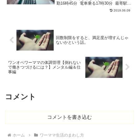
勤16時45分 電車乗る17時30分 最寄駅に
到着17時45分 保育園に到着、お迎え18
2019.06.09
時10分 帰宅18時15分 お風呂入る（シャ
ワーのみ）18時30...
回数制限をすると、満足度が増すんじゃ
ないかという話。
ワンオペワーママの体調管理【倒れない
で働きつづけるには？】メンタル編＆仕
事編
コメント
コメントを書き込む
ホーム
ワーママ生活のまわし方