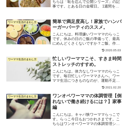
ちらは「恥を忍んで公開シリーズ」の記
事です。とある日の金曜日。 1週間を乗
り越えてヘトヘト、なんならまだ夜のう
ちにやらなければいけない仕事が残って
いるけれど、とりあえず晩ご飯を準備せ
簡単で満足度高し！家族でハンバ
ワーママ生活のまわし方
ねば、、晩酌もしたい。...
ーガーパーティのススメ。
こんにちは。料理嫌いワーママのらっこ
です。休みの日のご飯の準備って、最高
にめんどくさくないですか？ご飯、作り
たくない。けど、外食もしたくない。も
2020.05.03
う、誰か作って！！(´；Д；`)そんな気分
のときにおすすめなのが、「自分でやっ
忙しいワーママこそ、すきま時間
ワーママ生活のまわし方
てね方式」のランチ...
ストレッチのすすめ。
こんにちは。体力なしワーママのらっこ
です。毎日忙しいワーママさんへ。ワー
ママ生活につきものなのが、運動不足じ
ゃないですか？運動なんてする暇あった
2021.02.20
ら寝ていたいくらい疲れ果てているし、
そもそも時間がない。 よく週2で運動し
ワンオペワーママの体調管理【倒
ワーママ生活のまわし方
ろとか聞きますが、週2...
れないで働き続けるには？】家事
編
こんにちは。キャパ狭ワーママらっこで
す。らっこ今日もおつかれさまです。こ
ちらはワンオペワーママの体調管理シリ
ーズの3つ目です。前に書いた記事はこち