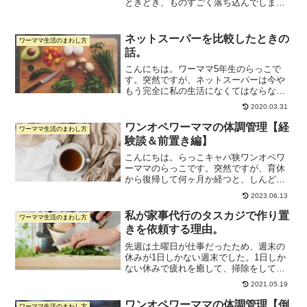
ときどき、ものすごく落ち込んでしまう
とき、ありませんか？？ついていない出
来事が重なったり、休みないワンオペの
日々に疲れていると、ドーンと気持ちが
ネットスーパーを比較したときの
ワーママ生活のまわし方
落ちてしまいがちです。少し...
話。
こんにちは。ワーママ5年生のらっこで
す。突然ですが、ネットスーパーは今や
もう完全に私の生活になくてはならない
ものですよね。育休から復帰してすぐは
2020.03.31
毎週末せっせとスーパーに通っていたの
だけど、毎週買い物に行くだけで半日潰
ワンオペワーママの体調管理【経
ワーママ生活のまわし方
れるのがしんどくなってき...
験談＆前置き編】
こんにちは。らっこキャパ狭ワンオペワ
ーママのらっこです。突然ですが、育休
から復帰して何ヶ月か経つと、しんどく
ないですか？身体のあちこちにガタが来
2023.06.13
ているというママさんも多いんじゃない
でしょうか。最近、私の周りの育休から
私が家事代行のタスカジで作り置
ワーママ生活のまわし方
復帰したてのママさんが軒...
きを依頼する理由。
先週は土曜日が仕事だったため、週末の
休みが1日しかない週末でした。1日しか
ない休みで疲れを癒して、掃除をして、
作り置きもして、、、とすべてをこなそ
2021.05.19
うとするのは、私にとってかなりハード
ルが高いことです。無理やりやったとし
ワンオペワーママの体調管理【倒
ワーママ生活のまわし方