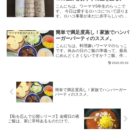
こんにちは。ワーママ5年生のらっこで
す。 今日は愛するロハコについて語りま
す。ロハコ事業が未だに赤字らしいの
で、ロハコLOVERとして何か貢献したい
なという思いもあります。（決して関係
者ではありません。笑）ロハコはアスク
簡単で満足度高し！家族でハンバ
ワーママ生活のまわし方
ルの展開する個人向け...
ーガーパーティのススメ。
こんにちは。料理嫌いワーママのらっこ
です。休みの日のご飯の準備って、最高
にめんどくさくないですか？ご飯、作り
たくない。けど、外食もしたくない。も
2020.05.03
う、誰か作って！！(´；Д；`)そんな気分
のときにおすすめなのが、「自分でやっ
てね方式」のランチ...
簡単で満足度高し！家族でハンバーガー
パーティのススメ。
【恥を忍んで公開シリーズ】金曜日の夜
ご飯は、家に常時あるものだけで。