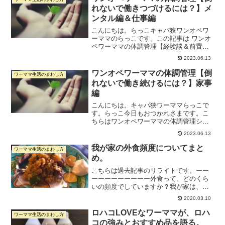
ても、疲れ果ててしまい...
れないで働きつづけるには？】メ
ンタル編＆仕事編
こんにちは。らっこキャパ狭ワンオペワ
ーママのらっこです。この記事は ワンオ
ペワーママの体調管理【経験談＆前置き
編】 の続きです。それではさっそくワン
2023.06.13
オペワーママが倒れないために、どのよ
うに体調管理に気を遣うのがよいかを書
ワンオペワーママの体調管理【倒
ワーママ生活のまわし方
いていきたいと思いま...
れないで働き続けるには？】家事
編
こんにちは。キャパ狭ワーママらっこで
す。らっこ今日もおつかれさまです。こ
ちらはワンオペワーママの体調管理シリ
ーズの3つ目です。前に書いた記事はこち
2023.06.13
ら↓です。１：ワンオペワーママの体調管
理【経験談＆前置き編】２：ワンオペワ
我が家の外食頻度についてまと
ワーママ生活のまわし方
ーママの体調管理【メ...
め。
こちらは過去記事のリライトです。ーー
ーーーーーーーーー外食って、どのくら
いの頻度でしていますか？我が家は、外
食は週末1〜2回です。1か月で週末が4回
2020.03.10
あるとすると、・3回はパン屋さん程度の
外食を1〜2回（1回2000円くらい）・1回
ロハコLOVEなワーママが、ロハ
ワーママ生活のまわし方
はちょっと...
コの強みとおすすめ品を語る。