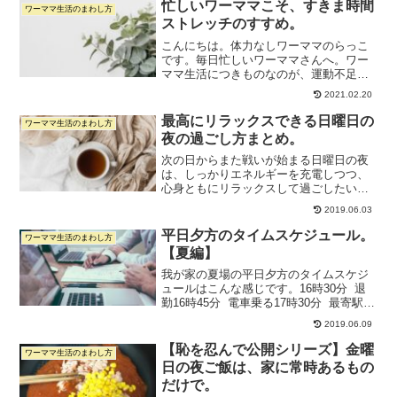
忙しいワーママこそ、すきま時間
ワーママ生活のまわし方
ストレッチのすすめ。
こんにちは。体力なしワーママのらっこ
です。毎日忙しいワーママさんへ。ワー
ママ生活につきものなのが、運動不足じ
ゃないですか？運動なんてする暇あった
2021.02.20
ら寝ていたいくらい疲れ果てているし、
そもそも時間がない。 よく週2で運動し
最高にリラックスできる日曜日の
ワーママ生活のまわし方
ろとか聞きますが、週2...
夜の過ごし方まとめ。
次の日からまた戦いが始まる日曜日の夜
は、しっかりエネルギーを充電しつつ、
心身ともにリラックスして過ごしたいも
のです。5年間のワンオペワーママ生活を
2019.06.03
過ごしてきた中で、心身ともにすっきり
してリラックス効果の高かった日曜日の
平日夕方のタイムスケジュール。
ワーママ生活のまわし方
夜の過ごし方５つをまと...
【夏編】
我が家の夏場の平日夕方のタイムスケジ
ュールはこんな感じです。16時30分 退
勤16時45分 電車乗る17時30分 最寄駅に
到着17時45分 保育園に到着、お迎え18
2019.06.09
時10分 帰宅18時15分 お風呂入る（シャ
ワーのみ）18時30...
【恥を忍んで公開シリーズ】金曜
ワーママ生活のまわし方
日の夜ご飯は、家に常時あるもの
だけで。