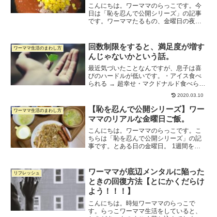
こんにちは。ワーママのらっこです。今
日は「恥を忍んで公開シリーズ」の記事
です。ワーママたるもの、金曜日の夜は
もれなく瀕死ですよね。なので、金曜日
の夜ご飯は「いかに早く楽に作るか」が
テーマです。もともと金曜日ってもう瀕
回数制限をすると、満足度が増す
ワーママ生活のまわし方
死なので、アンパンマンカ...
んじゃないかという話。
最近気づいたことなんですが、息子は喜
びのハードルが低いです。・アイス食べ
られる → 超幸せ・マクドナルド食べられ
る → 超幸せ・車（レンタカー）に乗れる
2020.03.10
→ 超幸せ・おもちゃがもらえる → 超幸
せという感じです。なんでそうなのかな
【恥を忍んで公開シリーズ】ワー
ワーママ生活のまわし方
と考えてみ...
ママのリアルな金曜日ご飯。
こんにちは。ワーママのらっこです。こ
ちらは「恥を忍んで公開シリーズ」の記
事です。とある日の金曜日。 1週間を乗
り越えてヘトヘト、なんならまだ夜のう
ちにやらなければいけない仕事が残って
いるけれど、とりあえず晩ご飯を準備せ
ワーママが底辺メンタルに陥った
リフレッシュ
ねば、、晩酌もしたい。...
ときの回復方法【とにかくだらけ
よう！！！】
こんにちは。時短ワーママのらっこで
す。らっこワーママ生活をしていると、