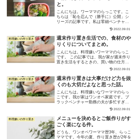
と。
こんにちは。ワーママのらっこです。こ
ちらは「恥を忍んで（勝手に）公開」シ
リーズの記事です。私は零細ベンチャー
で働くアラフォーの時短ワーママです。
2022.09.01
このリモートワーク全盛時代に週5出社し
て働いています。（あー、まじで在宅し
週末作り置き生活での、食材のや
料理嫌いの作り置き
たい）今はワーママ生活...
りくりについてまとめ。
こんにちは。料理嫌いワーママのらっこ
です。 この記事では、我が家が週末作り
置き生活をするときの、買い物の仕方と
食材のやりくりについてまとめます。週
2022.09.01
末作り置きの進め方。 ↑こちらの記事の
中の、「３．食材の買い方」の部分を詳
週末作り置きは大事だけど力を抜
料理嫌いの作り置き
しく書いています。 ...
くのも大切だよなと思った話。
こんにちは。料理嫌いなワーママのらっ
こです。我が家はワンオペ家庭です。ブ
ラックベンチャー勤務の夫が多忙すぎ
て、週末も仕事ばかり。週末作り置きの
2022.09.01
時間もまったく家におりません。これま
ではワンオペの状態でもなんとか日曜日
メニューを決めるとご飯作りがす
料理嫌いの作り置き
に作り置きをしようと頑張っ...
ごく楽になる件。
どうも、ワンオペワーママ歴3年、らっこ
ママです。今年の夏、作り置き歴が2年を