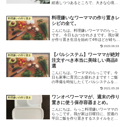
経過しつつあるところで、大きな心境の
変化が起こりました。「もう、ご飯のメ
ニュー、決めちゃおう」です。ワーママ
雑誌とか読んでると、家事を楽に回すた
料理嫌いなワーママの作り置きレ
料理嫌いの作り置き
めの方法に「ご飯のメ...
シピの全て。
こんにちは。料理嫌いワーママのらっこ
です。 今日もおつかれさまです。我が家
が作り置き生活を始めて4年ほどが経ちま
した。 作り置きの流れはこちらの日記↓
2020.06.03
に詳しく書いています。週末作り置きの
進め方。 私は本当に料理が苦手なので、
【パルシステム】ワーママが絶対
料理嫌いの作り置き
結婚して10年近...
注文すべき本当に美味しい商品8
選
こんにちは。ワーママのらっこです。今
日も家事に育児にお疲れさまです！ご飯
の準備を時短したくてパルシステムを使
い始め、あっという間に1年が経ちまし
2021.05.28
た。1年使ってみてのリアルな感想は、も
うパルシステム無しでは生きていけない
ワンオペワーママが、週末の作り
料理嫌いの作り置き
です。何がいいかと言う...
置きに使う保存容器まとめ。
こんにちは。らっこ料理嫌いワーママの
らっこです。我が家は日曜日に、翌週の
平日ご飯を作り置きするスタイルをとっ
ています。今回は私が週末の作り置きの