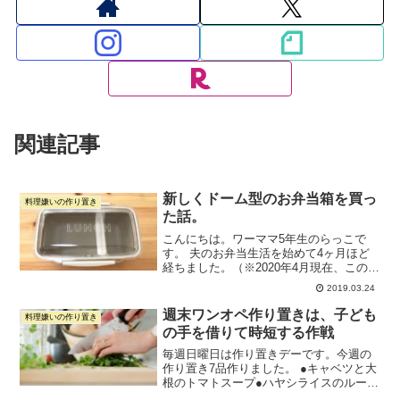
関連記事
新しくドーム型のお弁当箱を買っ
料理嫌いの作り置き
た話。
こんにちは。ワーママ5年生のらっこで
す。 夫のお弁当生活を始めて4ヶ月ほど
経ちました。（※2020年4月現在、この記
事をアップしてから1年強が経ったので、
2019.03.24
お弁当生活1年半くらいになります。）
夫がかれこれ8年以上使っていたお弁当箱
週末ワンオペ作り置きは、子ども
料理嫌いの作り置き
をなくした...
の手を借りて時短する作戦
毎週日曜日は作り置きデーです。今週の
作り置き7品作りました。 ●キャベツと大
根のトマトスープ●ハヤシライスのルー
（冷凍して週後半に食べる）●豚とアスパ