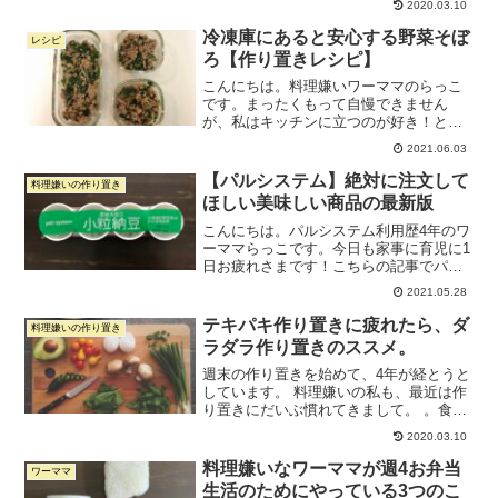
2020.03.10
ラのソテー●切り干し大根●セロリのマリ
ネ●ブロッコリー（茹でただけ）●ミニト
冷凍庫にあると安心する野菜そぼ
レシピ
マト（洗っただ...
ろ【作り置きレシピ】
こんにちは。料理嫌いワーママのらっこ
です。まったくもって自慢できません
が、私はキッチンに立つのが好き！とい
うタイプではありません。それで、この
2021.06.03
ブログに料理嫌いワーママの作り置きに
ついて書いたところ、毎日たくさんの人
【パルシステム】絶対に注文して
料理嫌いの作り置き
達が見に来てくださっていま...
ほしい美味しい商品の最新版
こんにちは。パルシステム利用歴4年のワ
ーママらっこです。今日も家事に育児に1
日お疲れさまです！こちらの記事でパル
システムのおすすめを書きました↓【パル
2021.05.28
システム】ワーママが絶対注文すべき本
当に美味しい商品8選この記事を書いてか
テキパキ作り置きに疲れたら、ダ
料理嫌いの作り置き
ら2年ほど経ち、...
ラダラ作り置きのススメ。
週末の作り置きを始めて、4年が経とうと
しています。 料理嫌いの私も、最近は作
り置きにだいぶ慣れてきまして。 。食材
が届いたら、儀式に向かうような気持ち
2020.03.10
で作り置きを始めるようになりまし
た。。作り置きに関して、好調な時期
料理嫌いなワーママが週4お弁当
ワーママ
も、スランプも乗り越えた...
生活のためにやっている3つのこ