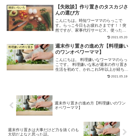
ときに使う調理器具をまとめてみます。
これから作り置きを始めたいけど、どん
【失敗談】作り置きのタスカジさ
挫折いろいろ
な保存容器を買ったらいい...
んの選び方
こんにちは。時短ワーママのらっこで
す。らっこ今日もお疲れさまです！！突
然ですが、家事代行サービス、使ったこ
とありますか？私は5年ほど前から不定期
2021.05.20
でタスカジを利用していまして、毎回違
う人に作り置きをお願いしてきたのです
週末作り置きの進め方【料理嫌い
料理嫌いの作り置き
が...スタッフさん選び...
のワンオペワーママ】
こんにちは。 料理嫌いなワーママのらっ
こです。 料理嫌いな私が週末の作り置き
生活を初めて、かれこれ5年以上が経ちま
した。「どうすればうまく作り置きでき
2021.05.19
るか」を思考錯誤した結果、ようやく自
分のやり方ができてきたので、備忘録が
てらまとめてみたい...
週末作り置きの進め方【料理嫌いのワン
オペワーママ】
週末作り置きは大事だけど力を抜くのも
大切だよなと思った話。