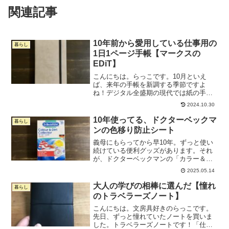
関連記事
10年前から愛用している仕事用の
暮らし
1日1ページ手帳【マークスの
EDiT】
こんにちは。らっこです。10月といえ
ば、来年の手帳を新調する季節ですよ
ね！デジタル全盛期の現代では紙の手帳
を使っている人は減少傾向かもしれませ
2024.10.30
んが、私はいまだに仕事用もプライベー
ト用も紙の手帳を使っています。新しい
10年使ってる、ドクターベックマ
暮らし
手帳、どれにしようかな〜？...
ンの色移り防止シート
義母にもらってから早10年。ずっと使い
続けている便利グッズがあります。それ
が、ドクターベックマンの「カラー＆ダ
ートコレクター（色移り防止シー
2025.05.14
ト）」。私、どうしても、濃い色の服も
白い服を一緒に洗いたいんです。わけて
大人の学びの相棒に選んだ【憧れ
暮らし
洗えばいい話なんだけど、「そ...
のトラベラーズノート】
こんにちは。文房具好きのらっこです。
先日、ずっと憧れていたノートを買いま
した。トラベラーズノートです！「仕事