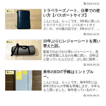
用のノートが欲しいな〜」と思ってあれ
2024.10.31
これ探していたのですが、最終的に決め
たのは長年憧れていたノートでした。ト
トラベラーズノート、仕事での使
暮らし
ラベラーズノートは、文房...
い方【パスポートサイズ】
こんにちは。らっこです。5年前に買った
トラベラーズノート（パスポートサイ
ズ）の、その後の話です。5年かけて、た
どり着いた使い方いろんな使い方を試し
2024.10.31
ましたが、購入から5年が経った現在、ト
ラベラーズノートはこんな感じで使って
10年ぶりにレジャーシートを買い
暮らし
います。外出中に持ち...
替えた話。
家族でのおでかけ用レジャーシート。息
子が保育園に入るのを機に買い、10年ほ
ど使っていたんだけど、少し前に限界を
迎えた。外側の袋がボロボロになり、取
2025.05.23
っ手部分が取れてしまって持ち運べなく
なったのだ。座り心地で選んだので、厚
来年のEDiT手帳はミントブル
暮らし
みがあるタイプだった。...
ー。
こんにちは。らっこです。毎年9月には、
来年1月からの手帳を準備します。今年も
もう買いました。毎年使っているのマー
クスさんの1日1ページ手帳のEDiT。サイ
2024.09.21
ズはB6変形、素材はスープルと決めてい
ます。スープルというのは商品名です
が、滑らかなP...