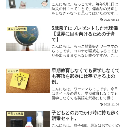
こんにちは。らっこです。毎年9月1日は
防災の日！ってことで、備蓄品の見直し
をしなきゃな〜と思ってはいたのです
が、、、らっこ腰が重すぎてずっと現実
2023.08.13
逃避していました。。。ただ大型台風が
来そうということもり、小3息子への教育
5歳息子にプレゼントした地球儀
ゆるく入学準備
もかねて備蓄品の見直し...
【世界に目を向けるための子育
て】
こんにちは。らっこ雑貨好きワーママの
らっこです。コロナが猛威をふるってお
り外出もままならない昨今ですが、これ
だけ世界中のことがニュースになると、
子育て的にはひとつだけ良い側面もあり
ます。それは、必然的に世界に興味を持
早期教育しなくても留学しなくて
キャリア
ちやすい環境だということ...
も英語を武器に仕事できるよの
例。
こんにちは。ワーママらっこです。今日
はタイトルの通り、早期教育しなくても
留学しなくても英語を武器にして働くこ
とはできるよ、っていう話について書き
2023.11.06
たいと思います。少し前にこんな記事を
書きました。英語教育を急ぐ必要なんて
子どもとのおでかけ時に持ち歩く
子育てと教育
ないと思う【英語が苦手な...
消毒セット。
こんにちは。息子4歳。最近はおでかけの