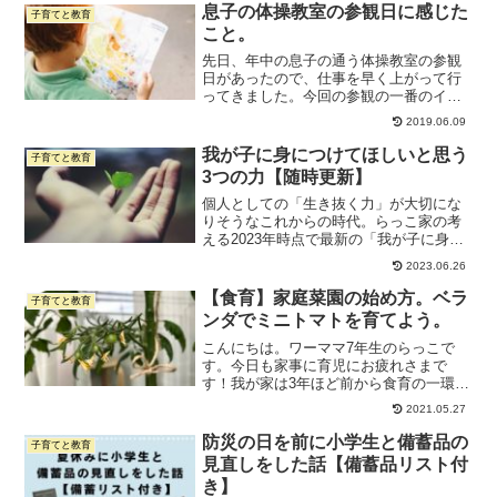
息子の体操教室の参観日に感じた
子育てと教育
こと。
先日、年中の息子の通う体操教室の参観
日があったので、仕事を早く上がって行
ってきました。今回の参観の一番のイベ
ントは鉄棒での「前回り」です。息子は
2019.06.09
緊張しながらも、2回あった順番のうち2
回とも上手に回れて、私は涙腺崩壊。笑
我が子に身につけてほしいと思う
子育てと教育
前回半年ほど前に参観し...
3つの力【随時更新】
個人としての「生き抜く力」が大切にな
りそうなこれからの時代。らっこ家の考
える2023年時点で最新の「我が子に身に
つけてほしい3つの力」は、考え続ける
2023.06.26
力・巻き込み力・交渉力。なぜそう考え
るのかの理由と、前回（2019年）との差
【食育】家庭菜園の始め方。ベラ
子育てと教育
をまとめています。
ンダでミニトマトを育てよう。
こんにちは。ワーママ7年生のらっこで
す。今日も家事に育児にお疲れさまで
す！我が家は3年ほど前から食育の一環と
して家庭菜園（ベランダ菜園）を始めま
2021.05.27
した。今年はミニトマト、オクラ、バジ
ルを育てています。野菜ではないけど、
防災の日を前に小学生と備蓄品の
子育てと教育
アサガオとヒマワリも育て...
見直しをした話【備蓄品リスト付
き】