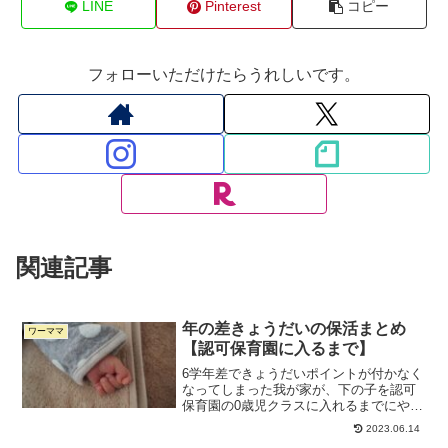
LINE
Pinterest
コピー
フォローいただけたらうれしいです。
関連記事
年の差きょうだいの保活まとめ
ワーママ
【認可保育園に入るまで】
6学年差できょうだいポイントが付かなく
なってしまった我が家が、下の子を認可
保育園の0歳児クラスに入れるまでにやっ
たことのまとめです。
2023.06.14