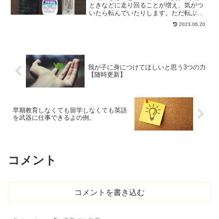
ときなどに走り回ることが増え、気がつ
いたら転んでいたりします。ただ転ぶだ
けならいいのですが、流血していること
2023.06.20
も多々あり、、砂の上で転んだりすると
洗うのも大変だし、ばい菌も心配です。
最近おでかけのときの持...
我が子に身につけてほしいと思う3つの力
【随時更新】
早期教育しなくても留学しなくても英語
を武器に仕事できるよの例。
コメント
コメントを書き込む