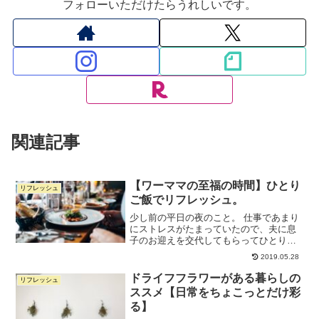
フォローいただけたらうれしいです。
関連記事
【ワーママの至福の時間】ひとり
リフレッシュ
ご飯でリフレッシュ。
少し前の平日の夜のこと。 仕事であまり
にストレスがたまっていたので、夫に息
子のお迎えを交代してもらってひとり晩
御飯をしてきました。 猛烈に肉が食べた
2019.05.28
い気分で、ステーキかハンバーグか迷っ
て、ハンバーグにしました。 行ったの
ドライフフラワーがある暮らしの
リフレッシュ
は、自由が丘の山本の...
ススメ【日常をちょこっとだけ彩
る】