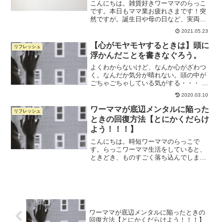
こんにちは。雑貨好きワーママのらっこ
です。本日もママ業お疲れさまです！突
然ですが。誕生日や母の日など、実両親
や義両親にプレゼントを用意するシーン
2021.05.23
って多いですよね。珍しい食べ物を探し
てみたり、生花にしてみたり、色々手を
【心がモヤモヤするときは】頭に
リフレッシュ
変え品を変えとしてきたの...
浮かんだことを書きなぐろう。
よくわからないけど、なんか心がざわつ
く。なんだか気分が晴れない。頭の中が
ごちゃごちゃしている気がする・・・ そ
んなとき、ありませんか？ そんな気持ち
2020.03.10
をなんとかしたくて、「心 モヤモヤ」
とかで検索しても、いまいちピンとこな
ワーママが底辺メンタルに陥った
リフレッシュ
い内容ばかり。 ヨガ...
ときの回復方法【とにかくだらけ
よう！！！】
こんにちは。時短ワーママのらっこで
す。らっこワーママ生活をしていると、
ときどき、ものすごく落ち込んでしまう
とき、ありませんか？？ついていない出
来事が重なったり、休みないワンオペの
日々に疲れていると、ドーンと気持ちが
落ちてしまいがちです。少し...
ワーママが底辺メンタルに陥ったときの
回復方法【とにかくだらけよう！！！】