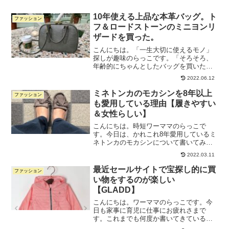
仕事用の持ちものも、プライベート用の
持ち物も、間に合わせのものじゃなく、
10年使える上品な本革バッグ。ト
ファッション
「持っていて気分が上がる...
フ＆ロードストーンのミニヨンリ
ザードを買った。
こんにちは。「一生大切に使えるモノ」
探しが趣味のらっこです。「そろそろ、
年齢的にちゃんとしたバッグを買いた
い」「皆が持っているような有名ブラン
2022.06.12
ド物じゃなくて、知る人ぞ知る的なブラ
ンドのちゃんとしたバッグがほしい」そ
ミネトンカのモカシンを8年以上
ファッション
んなこだわり派の方におすす...
も愛用している理由【履きやすい
＆女性らしい】
こんにちは。時短ワーママのらっこで
す。今日は、かれこれ8年愛用しているミ
ネトンカのモカシンについて書いてみま
す。 「ミネトンカのモカシンが気になっ
2022.03.11
ているけど、履き心地はどうなのかし
ら？」と気になっている方の参考になれ
最近セールサイトで宝探し的に買
ファッション
ば嬉しいです。 ミネトン...
い物をするのが楽しい
【GLADD】
こんにちは。ワーママのらっこです。今
日も家事に育児に仕事にお疲れさまで
す。これまでも何度か書いてきているの
ですが、私は自分の洋服にあまりお金を