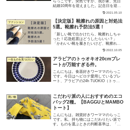
らっこです。突然ですが、我が家、先日
結婚10周年を迎えました。記念日を迎え
るにあたり、1年ほど前からずっと探して
2021.05.10
いたのがスイートテン。最近ではスイー
トテンのジュエリーを買わない人も増え
【決定版】靴擦れの原因と対処法
ファッション
てきているそうですが...
5選。靴擦れ予防法5選！
「新しい靴で出かけたら、靴擦れしちゃ
った！応急処置はどうしたらいい？」
「かわいい靴を履きたいけど、靴擦れす
るのが怖い...」「靴擦れは新しい靴には
2022.10.05
つきもの。血を流しながら耐えて慣れて
いくものだと諦めてる...」この記事をご
アラビアのトゥオキオ20cmプレ
一生ものを見つけたい
覧いただいていると...
ートが万能すぎる件。
こんにちは。食器好きワーママのらっこ
です。今日はヘビロテ愛用しているプレ
ート、アラビアの24h TUOKIO（トゥオ
キオ）について書きたいと思います。 こ
のトゥオキオ、4年ほど前に一目惚れで衝
動的に購入したのですが、想像以上に活
こだわり派の人におすすめのエコ
買い物
躍していまし...
バッグ2種。【BAGGUとMAMBO
トート】
こんにちは。雑貨好きワーママのらっこ
です。私、持ち物にはこだわりたい派で
す。ものを選ぶときの判断基準は、「持
っていて気分が上がるかどうか」です。