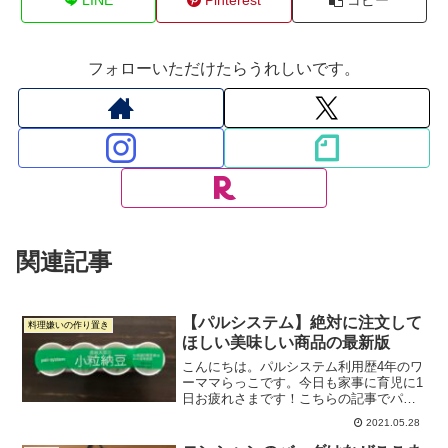
フォローいただけたらうれしいです。
関連記事
【パルシステム】絶対に注文して
料理嫌いの作り置き
ほしい美味しい商品の最新版
こんにちは。パルシステム利用歴4年のワ
ーママらっこです。今日も家事に育児に1
日お疲れさまです！こちらの記事でパル
システムのおすすめを書きました↓【パル
2021.05.28
システム】ワーママが絶対注文すべき本
当に美味しい商品8選この記事を書いてか