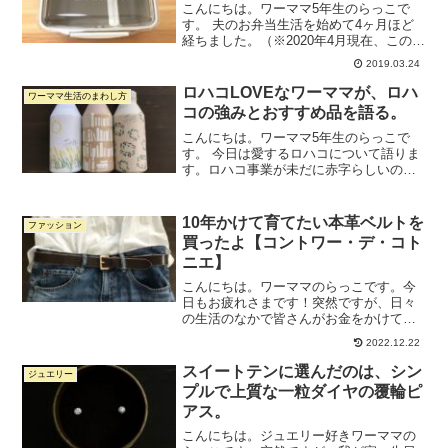
こんにちは。ワーママ5年生のらっこで
す。 夫のお弁当生活を始めて4ヶ月ほど
経ちました。（※2020年4月現在、この記
事をアップしてから1年強が経ったので、
2019.03.24
お弁当生活1年半くらいになります。）
夫がかれこれ8年以上使っていたお弁当箱
ロハコLOVEなワーママが、ロハ
ワーママ生活のまわし方
をなくした...
コの強みとおすすめ品を語る。
こんにちは。ワーママ5年生のらっこで
す。 今日は愛するロハコについて語りま
す。ロハコ事業が未だに赤字らしいの
で、ロハコLOVERとして何か貢献したい
なという思いもあります。（決して関係
者ではありません。笑）ロハコはアスク
10年かけて育てたい本革ベルトを
ファッション
ルの展開する個人向け...
買ったよ【コントワー・デ・コト
ニエ】
こんにちは。ワーママのらっこです。今
日もお疲れさまです！突然ですが、日々
の生活のなかで皆さんがお金をかけてい
るポイントってどこですか？私は、まず
2022.12.22
子どもの教育。続いて自分たちの読書で
す。知識や経験への投資は大切にしてい
スイートテンに選んだのは、シン
ジュエリー
ます。で、いわゆるファッ...
プルで上質な一粒ダイヤの覆輪ピ
アス。
こんにちは。ジュエリー好きワーママの