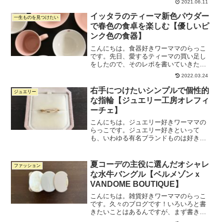
2021.06.11
かけません。「洋服は消耗品だから」と
いうのが大きな理由なのですが、もうひ
イッタラのティーマ新色パウダー
一生ものを見つけたい
とつの理由はネット購入が多...
で春色の食卓を楽しむ【優しいピ
ンク色の食器】
こんにちは。食器好きワーママのらっこ
です。先日、愛するティーマの買い足し
をしたので、そのレポを書いていきたい
と思います。今回買ったのは、 ・ティー
2022.03.24
マ新色パウダーのシリアルボウル ・ティ
ーマ新色パウダーのマグカップ 300ml ・
右手につけたいシンプルで個性的
ジュエリー
ホワイトのテ...
な指輪【ジュエリー工房オレフィ
ーチェ】
こんにちは。ジュエリー好きワーママの
らっこです。ジュエリー好きといって
も、いわゆる有名ブランドものは好きじ
ゃないです。知る人ぞ知る的なブランド
や自分で選んだ世界にひとつしかない系
のジュエリーが好きです。今日はです
夏コーデの主役に選んだオシャレ
ファッション
ね、去年一目惚れして購入して...
な水牛バングル【ベルメゾンｘ
VANDOME BOUTIQUE】
こんにちは。雑貨好きワーママのらっこ
です。久々のブログです！いろいろと書
きたいことはあるんですが、まず書きた
いのが最近ゲットしたバングルのこと。