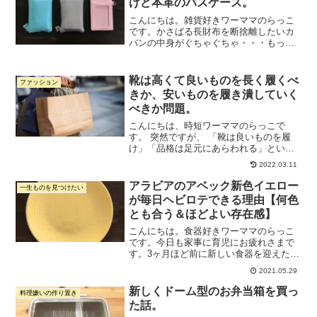
けど本革のパスケース。
こんにちは。雑貨好きワーママのらっこ
です。かさばる長財布を断捨離したいカ
バンの中身がぐちゃぐちゃ・・・もっと
オシャレにすっきりと中身をまとめた
い！ブランドものじゃなくていい。け
ど、プチプラでも本物がいい。そんなワ
靴は高くて良いものを長く履くべ
ファッション
ガママをあっさりと叶えてくれ...
きか、安いものを履き潰していく
べきか問題。
こんにちは、時短ワーママのらっこで
す。 突然ですが、 「靴は良いものを履
け」「品格は足元にあらわれる」という
フレーズを聞いたことはないでしょう
2022.03.11
か。人目につかないと思いがちなところ
こそ見られていて差が出るところだか
アラビアのアベック新色イエロー
一生ものを見つけたい
ら、細かいところに気を抜くな...
が毎日ヘビロテできる理由【何色
とも合う＆ほどよい存在感】
こんにちは。食器好きワーママのらっこ
です。今日も家事に育児にお疲れさまで
す。3ヶ月ほど前に新しい食器を迎えたの
ですが、それがめちゃめちゃ可愛くて使
2021.05.29
いやすいので、今日はその食器のご紹介
です。こちら。アラビアのアベックの新
新しくドーム型のお弁当箱を買っ
料理嫌いの作り置き
色イエローです。（現物...
た話。