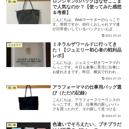
ロンシャンのバッグはなぜここま
買い物
ら2年ほど経ち、...
で人気なのか？【使ってみた感想
＆考察】
こんにちは。Webマーケターのらっこで
す。突然ですが、街行くおしゃれママ達
が日常使いしているバッグといえば、ロ
ンシャンですよね。説明する必要もない
2021.05.10
ほど有名かもしれませんが、ロンシャン
はフランスのブランドです。上質な革を
ミネラルザワールドに行ってき
ジュエリー
使用した洗練カジュアル...
た！【ジュエリー初心者の戦利品
レポ】
こんにちは。ジュエリー好きワーママの
らっこです。今日も家事に育児に仕事に
お疲れさまです。昨日、横浜で行われて
いたミネラルザワールドに行ってきまし
2021.07.15
た！そこでずっと欲しかった天然石をふ
たつゲットしたので、振り返りがてら紹
アラフォーママの仕事用バッグ選
買い物
介します。天然石が買える...
び（ただの記録）
こんにちは。アラフォーフリーランスの
らっこです。先日、仕事用の新しいバッ
グを買ったので、その探して見つけるま
での過程をまとめてみました。らっこ
2023.07.31
「アラフォーの今の感覚でバッグを探し
たよ」というただの記録です。夏休みの
色違いでそろえたい、プチプラだ
買い物
暇つぶしにでもどうぞ。バッ...