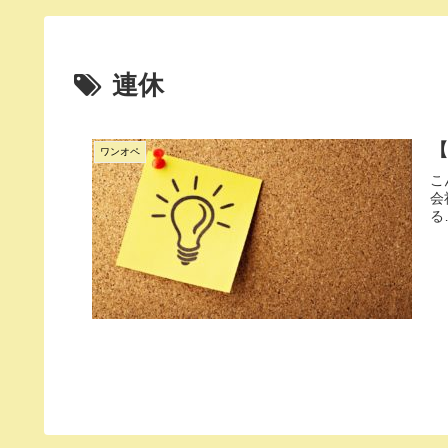
連休
ワンオペ
こ
会
る