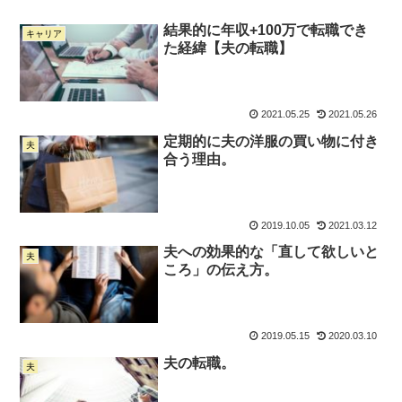
結果的に年収+100万で転職でき
キャリア
た経緯【夫の転職】
2021.05.25
2021.05.26
定期的に夫の洋服の買い物に付き
夫
合う理由。
2019.10.05
2021.03.12
夫への効果的な「直して欲しいと
夫
ころ」の伝え方。
2019.05.15
2020.03.10
夫の転職。
夫