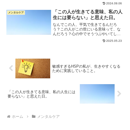
善する」です。でした。この弱々なメン
2024.09.06
タルを鍛えたいというか、弱い自分でも
生きていけるように工夫したいと思っ
「この人が生きてる意味、私の人
メンタルケア
て、かれこれ半年以上、色々...
生には要らない」と思えた日。
なんでこの人、平気で生きてるんだろ
う？この人がこの世にいる意味って、な
んだろう？心の中でそうつぶやいてしま
うほど、私は疲れきっていた。関わりた
2025.05.23
くないのに、関わらなきゃいけない人が
いる。押しつけがましい善意、ズレた正
論、共感のフリをした圧。あ...
敏感すぎるHSPの私が、生きやすくなる
ために実践していること。
「この人が生きてる意味、私の人生には
要らない」と思えた日。
ホーム
メンタルケア