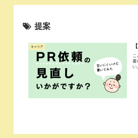
提案
【
キャリア
こ
書
い