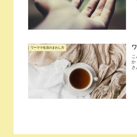
ワーママ生活のまわし方
こ
か
さ