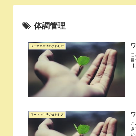
体調管理
ワーママ生活のまわし方
こ
目
【メ
ワーママ生活のまわし方
こ
き
いま